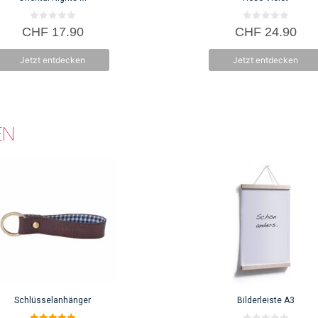
0
0
CHF
17.90
CHF
24.90
v
v
o
o
n
n
Jetzt entdecken
Jetzt entdecken
5
5
EN
Schlüsselanhänger
Bilderleiste A3