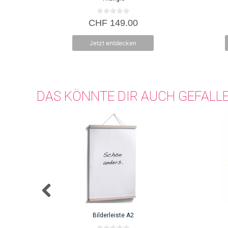
0
CHF
149.00
v
o
n
Jetzt entdecken
5
DAS KÖNNTE DIR AUCH GEFALL
Bilderleiste A2