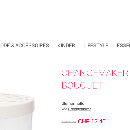
Jedes Produkt hat seine eigene Geschichte.
CHF
ODE & ACCESSOIRES
KINDER
LIFESTYLE
ESSE
CHANGEMAKER 
BOUQUET
Blumenhalter
von
Changemaker
Ursprünglicher
Aktueller
CHF
12.45
CHF
24.90
Preis
Preis