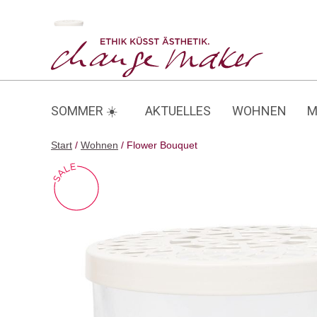
Zum
Inhalt
Flower Bouquet
springen
SOMMER ☀️
AKTUELLES
WOHNEN
M
Start
/
Wohnen
/ Flower Bouquet