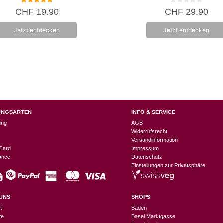
5.00
0
CHF
19.90
CHF
29.90
von 5
v
o
n
Jetzt entdecken
Jetzt entdecken
5
UNGSARTEN
INFO & SERVICE
ung
AGB
Widerrufsrecht
Versandinformation
Card
Impressum
nance
Datenschutz
Einstellungen zur Privatsphäre
UNS
SHOPS
t
Baden
te
Basel Marktgasse