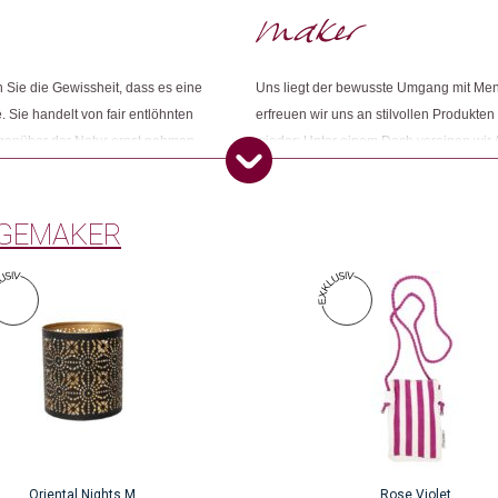
Dieses Produkt weiterempfehlen:
Sie die Gewissheit, dass es eine
Uns liegt der bewusste Umgang mit Me
. Sie handelt von fair entlöhnten
erfreuen wir uns an stilvollen Produkten
egenüber der Natur ernst nehmen.
wieder: Unter einem Dach vereinen wir 
ness und ihr grünes Gewissen
Konsumbewusstseins nach mehr Sinn und
Öko entsprechen. Wir sind Changemake
GEMAKER
Oriental Nights M
Rose Violet