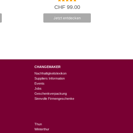
5.00
CHF
99.00
von 5
Jetzt entdecken
CHANGEMAKER
Nachhaltigkeitslexikon
Suppliers Information
Events
Jobs
Geschenkverpackung
Sinnvolle Firmengeschenke
Thun
Winterthur