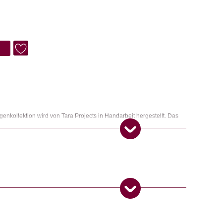
5.
nkollektion wird von Tara Projects in Handarbeit hergestellt. Das
ven, Genossenschaften und Familienunternehmen, damit diese ihre
gen produzieren und zu fairen Preisen auf dem Weltmarkt
a Projects gezielt gegen Kinderarbeit ein.
 Produkt gekauft haben, dürfen eine Rezension abgeben.
ngemaker Kriterium entsprechen: