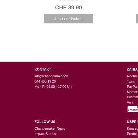
0
CHF
39.90
v
o
n
Jetzt entdecken
5
KONTAKT
ZAHL
info@changemaker.ch
Rechn
044 405 19 20
Twint
Mo - Fr 09:00 - 17:00 Uhr
PayPal
Master
Postfi
Visa
FOLLOW US
ÜBER 
Changemaker News
Konzep
Impact Stories
Produk