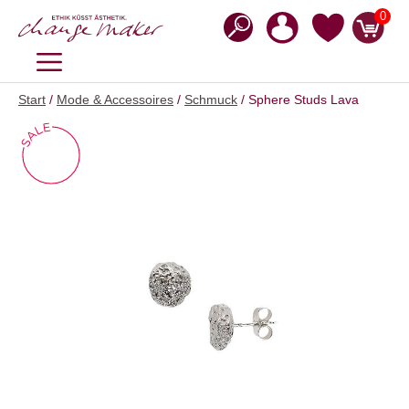
Zum
0
Inhalt
springen
MENÜ
Start
/
Mode & Accessoires
/
Schmuck
/ Sphere Studs Lava