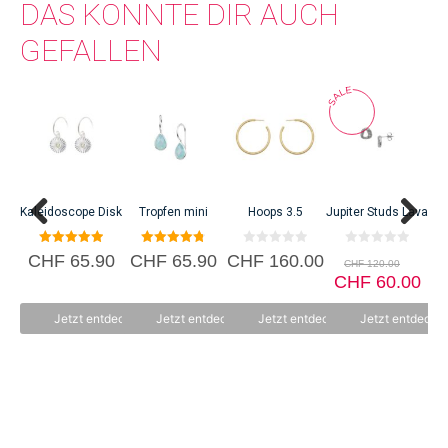
DAS KÖNNTE DIR AUCH
GEFALLEN
Org
C
Kaleidoscope Disk
Tropfen mini
Hoops 3.5
Jupiter Studs Lava
5.00
4.80
0
0
Ursp
CHF
65.90
CHF
65.90
CHF
160.00
CHF
120.00
von 5
von 5
v
v
Prei
Akt
o
CHF
o
60.00
n
n
war:
Pre
5
5
CHF 
ist:
Jetzt entdecken
Jetzt entdecken
Jetzt entdecken
Jetzt entdecke
CHF