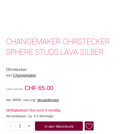
CHANGEMAKER OHRSTECKER
SPHERE STUDS LAVA SILBER
Ohrstecker
von
Changemaker
Ursprünglicher
Aktueller
CHF
65.00
CHF
130.00
Preis
Preis
inkl. MWSt. und zzgl.
Versandkosten
war:
ist:
Verfügbarkeit: Nur noch 4 vorrätig
CHF 130.00
CHF 65.00.
Versanddauer: ca. 4-5 Werktage
-
+
In den Warenkorb
Sphere