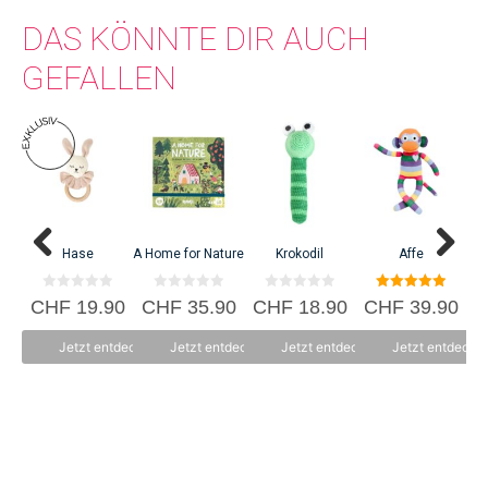
DAS KÖNNTE DIR AUCH
GEFALLEN
Hase
A Home for Nature
Krokodil
Affe
F
0
0
0
5.00
CHF
19.90
CHF
35.90
CHF
18.90
CHF
39.90
C
v
v
v
von 5
o
o
o
n
n
n
Jetzt entdecken
Jetzt entdecken
Jetzt entdecken
Jetzt entdecke
5
5
5