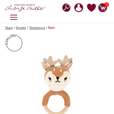
Zum
0
Inhalt
springen
MENÜ
Start
/
Kinder
/
Spielzeug
/ Reh