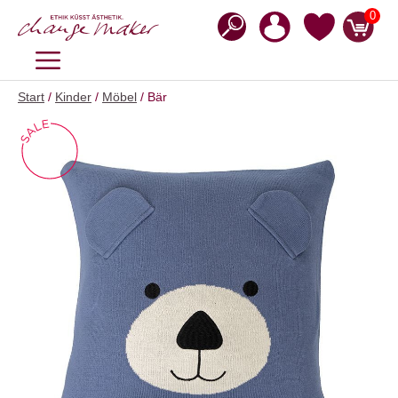
Zum
0
Inhalt
springen
MENÜ
Start
/
Kinder
/
Möbel
/ Bär