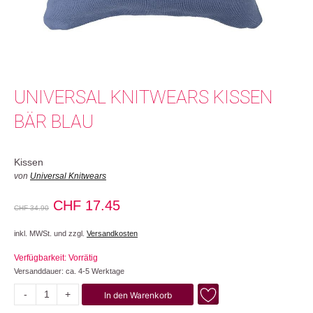
UNIVERSAL KNITWEARS KISSEN
BÄR BLAU
Kissen
von
Universal Knitwears
Ursprünglicher
Aktueller
CHF
17.45
CHF
34.90
Preis
Preis
inkl. MWSt. und zzgl.
Versandkosten
war:
ist:
Verfügbarkeit: Vorrätig
CHF 34.90
CHF 17.45.
Versanddauer: ca. 4-5 Werktage
-
+
In den Warenkorb
Bär