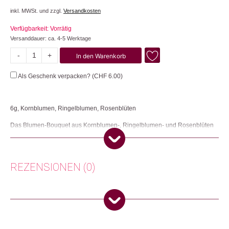
inkl. MWSt. und zzgl.
Versandkosten
Verfügbarkeit: Vorrätig
Versanddauer: ca. 4-5 Werktage
-
+
In den Warenkorb
Bio-
Blütenzauber
Als Geschenk verpacken? (
CHF
6.00
)
Menge
6g, Kornblumen, Ringelblumen, Rosenblüten
Das Blumen-Bouquet aus Kornblumen-, Ringelblumen- und Rosenblüten
eignet sich zum Garnieren von Salaten, Dipsaucen, Dessert, Joghurt,
Quark und Cocktails oder sogar für ein ganz speziell schönes Blütenbad.
Herkunft: Schweiz
REZENSIONEN (0)
Produktion: Schweiz
Artikelnummer: 103451.02
Kategorien:
Essen & Trinken
,
Ostern 🐰
,
Top Seller
,
Valentinstag 💗
Anonym
(Verifizierter Käufer)
–
15. Januar
2025
5
von 5
Weitere Produkte shoppen, die diesem Changemaker Kriterium
entsprechen: