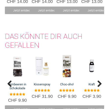
CHF
14.00
CHF
14.00
CHF
13.00
CHF
13.00
C
Arbeitsmöglichkeiten für Menschen mit unterschiedlichen Bedürfnissen.
v
v
v
v
o
o
o
o
n
n
n
n
Jetzt entdecken
Jetzt entdecken
Jetzt entdecken
Jetzt entdecke
5
5
5
5
DAS KÖNNTE DIR AUCH
GEFALLEN
Himbeeren in
Kissenspray
Choc-oho!
Kraft
Bl
Schokolade
5.00
4.67
5.00
CHF
31.90
CHF
9.90
CHF
3.90
von 5
von 5
von 5
5.00
CHF
9.90
von 5