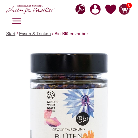
Zum
0
Inhalt
springen
MENÜ
Start
/
Essen & Trinken
/ Bio-Blütenzauber