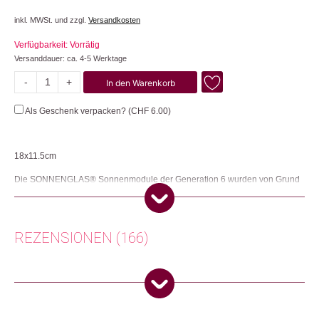
inkl. MWSt. und zzgl.
Versandkosten
Verfügbarkeit: Vorrätig
Versanddauer: ca. 4-5 Werktage
-
+
In den Warenkorb
Sonnenglas
Classic
Als Geschenk verpacken? (
CHF
6.00
)
Menge
18x11.5cm
Die SONNENGLAS® Sonnenmodule der Generation 6 wurden von Grund
auf neu entwickelt und gestaltet. Sie sind bis zu 5x heller, sind stufenlos
dimmbar und leuchten bei selber Helligkeit ca. 30% länger. Die
Sonnenmodule sind auch ohne Glaslaterne voll funktionsfähig. Ein im
Sonnenmodul integrierter versteckter Drahtbügel ermöglicht das praktische
REZENSIONEN (166)
Aufhängen und Aufstellen des Moduls im Betrieb ohne Glaslaterne. Ein im
Solarpanel integrierter Leuchtring zeigt nach dem Ausschalten farbig den
Ladezustand des Akkus an. Zudem zeigt der Leuchtring an, wenn genug
Sonneneinstrahlung vorhanden ist um den Akku per Sonne aufzuladen.
Silvia Nobs
(Verifizierter Käufer)
–
18. Juli
Sobald die Umgebung hell genug ist, schaltet sich die Leuchte automatisch
2026
5
von 5
aus. Clevere Tag/Nacht-Automatik: abends schaltet sich das Sonnenglas