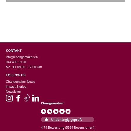
Zurich, Switzerland
Gudrun Donzel
(Verifizierter Käufer)
–
22. Juli
2025
5
von 5
Fribourg, Switzerland
KONTAKT
Beatrice
(Verifizierter Käufer)
–
21. Juli 2025
info@changemaker.ch
5
von 5
044 405 19 20
Switzerland
Mo - Fr 09:00 - 17:00 Uhr
Tolles Produkt, verschenke ich immer wieder gerne!
FOLLOW US
Changemaker News
Impact Stories
Newsletter
Marlise
(Verifizierter Käufer)
–
14. April 2025
5
von 5
Geneva, Switzerland
Changemaker
Unabhängig geprüft
Elena Schwander
(Verifizierter Käufer)
–
3.
April 2025
4.79 Bewertung
(5589 Rezensionen)
5
von 5