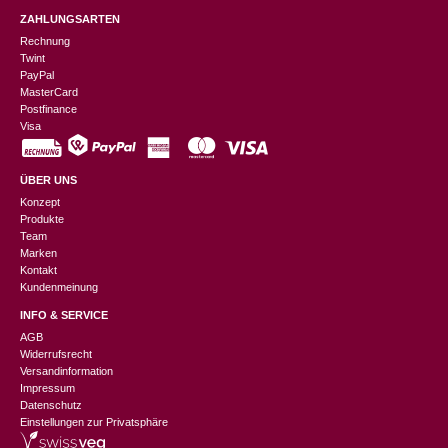
Zurich, Switzerland
ZAHLUNGSARTEN
Rechnung
Twint
PayPal
Doris Rickenbacher
(Verifizierter Käufer)
–
MasterCard
18. Februar 2025
5
von 5
Postfinance
Visa
Marlis Müller
(Verifizierter Käufer)
–
25.
November 2024
ÜBER UNS
5
von 5
Konzept
Zurich, Switzerland
Produkte
Team
Marken
Kontakt
Cornelia S.
(Verifizierter Käufer)
–
4.
Kundenmeinung
November 2024
5
von 5
INFO & SERVICE
Switzerland
AGB
Widerrufsrecht
Versandinformation
Rahel Roth
(Verifizierter Käufer)
–
29. Oktober
Impressum
2024
Datenschutz
5
von 5
Einstellungen zur Privatsphäre
Zurich, Switzerland