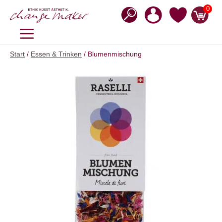
Zum
0
Inhalt
springen
MENÜ
Start
/
Essen & Trinken
/ Blumenmischung