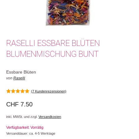
RASELLI ESSBARE BLÜTEN
BLUMENMISCHUNG BUNT
Essbare Blüten
von
Raselli
(
7
Kundenrezensionen)
5.00
von 5
CHF
7.50
inkl. MWSt. und zzgl.
Versandkosten
Verfügbarkeit: Vorrätig
Versanddauer: ca. 4-5 Werktage