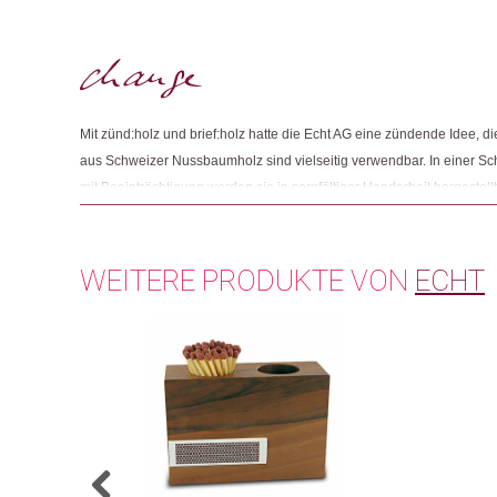
Mit zünd:holz und brief:holz hatte die Echt AG eine zündende Idee, die 
aus Schweizer Nussbaumholz sind vielseitig verwendbar. In einer S
mit Beeinträchtigung werden sie in sorgfältiger Handarbeit hergestellt
Engagement auch in Indien. Durch die Christoffel-Blindenmission CBM
seit 1989 Augenkliniken in den ärmsten Regionen dieses Landes.
WEITERE PRODUKTE VON
ECHT