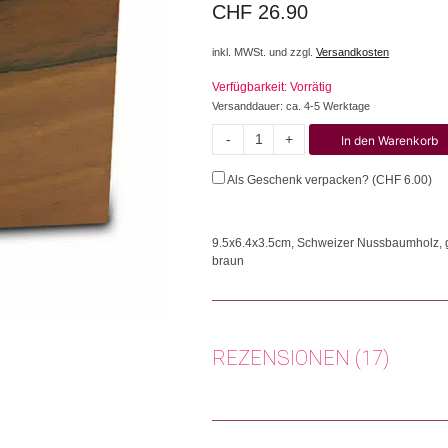
CHF
26.90
inkl. MWSt. und zzgl.
Versandkosten
Verfügbarkeit: Vorrätig
Versanddauer: ca. 4-5 Werktage
-
+
In den Warenkorb
zünd:holz
Menge
Als Geschenk verpacken? (
CHF
6.00
)
9.5x6.4x3.5cm, Schweizer Nussbaumholz, 
braun
Dieser stilvolle Streichholz-Spender aus 
vereinfacht das Entflammen und bietet auc
Herkunft: Schweiz
REZENSIONEN (17)
Produktion: Schweiz
Artikelnummer: 102419.01
Kategorien:
Geschenkideen
,
Top Seller
,
Wo
Anonym
(Verifizierter Käufer)
–