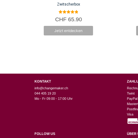
Zwitscherbox
4.87
CHF
65.90
von 5
Jetzt entdecken
KONTAKT
ZAHL
info@changemaker.ch
Rechn
044 405 19 20
Twint
Mo - Fr 09:00 - 17:00 Uhr
PayPal
Master
Postfi
Visa
FOLLOW US
ÜBER 