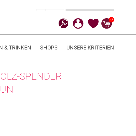
In den Warenkorb
CHF
26.90
-
+
zünd:holz
0
Menge
N & TRINKEN
SHOPS
UNSERE KRITERIEN
HOLZ-SPENDER
AUN