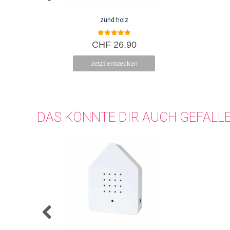
zünd:holz
5.00
CHF
26.90
von 5
Jetzt entdecken
DAS KÖNNTE DIR AUCH GEFALL