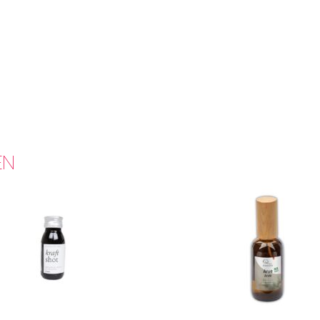
Marco Oberli
(Verifizierter Käuf
Zurich, Switzerland
Brigitta Tschudin
(Verifizierter
Zurich, Switzerland
Anonym
(Verifizierter Käufer)
–
EN
Zurich, Switzerland
Catherine
(Verifizierter Käufer)
Bern, Switzerland
Sehr Stilvoll und praktisch!
Anonym
(Verifizierter Käufer)
–