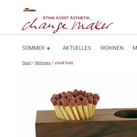
Zum
Inhalt
zünd:holz
springen
SOMMER ☀️
AKTUELLES
WOHNEN
M
Start
/
Wohnen
/ zünd:holz