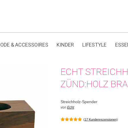
Jedes Produkt hat seine eigene Geschichte.
ODE & ACCESSOIRES
KINDER
LIFESTYLE
ESSE
ECHT STREICH
ZÜND:HOLZ BR
Streichholz-Spender
von
Echt
(
17
Kundenrezensionen)
5.00
von 5