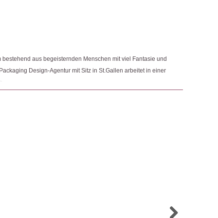
5
von 5
ngemaker Kriterium entsprechen:
9. Februar 2026
5
von 5
am bestehend aus begeisternden Menschen mit viel Fantasie und
ackaging Design-Agentur mit Sitz in St.Gallen arbeitet in einer
e.
27. Dezember 2025
5
von 5
18. Dezember 2024
5
von 5
18. November 2024
5
von 5
iginell, praktisch und als Geschenk sehr geeignet.