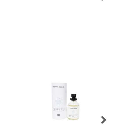
er)
–
4. September 2024
5
von 5
 Käufer)
–
24. Juni 2024
5
von 5
14. März 2024
5
von 5
–
19. Dezember 2023
5
von 5
3. November 2023