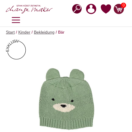
Zum
0
Inhalt
springen
MENÜ
Start
/
Kinder
/
Bekleidung
/ Bär