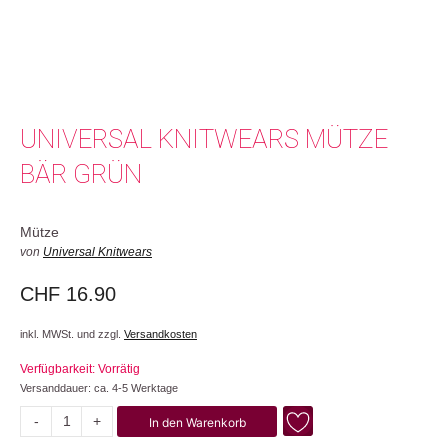
UNIVERSAL KNITWEARS MÜTZE
BÄR GRÜN
Mütze
von
Universal Knitwears
CHF
16.90
inkl. MWSt. und zzgl.
Versandkosten
Verfügbarkeit: Vorrätig
Versanddauer: ca. 4-5 Werktage
-
+
In den Warenkorb
Bär