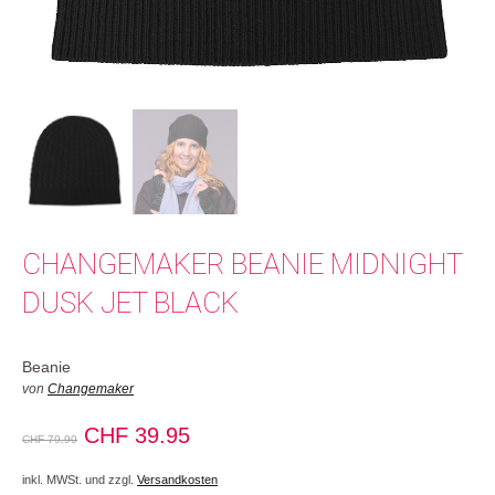
CHANGEMAKER BEANIE MIDNIGHT
DUSK JET BLACK
Beanie
von
Changemaker
Ursprünglicher
Aktueller
CHF
39.95
CHF
79.90
Preis
Preis
inkl. MWSt. und zzgl.
Versandkosten