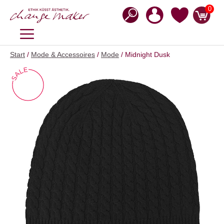
Zum
0
Inhalt
springen
MENÜ
Start
/
Mode & Accessoires
/
Mode
/ Midnight Dusk