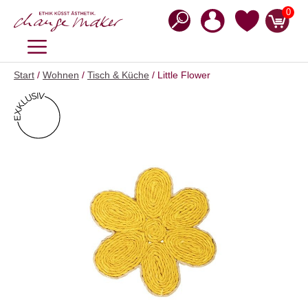
Zum
0
Inhalt
springen
MENÜ
Start
/
Wohnen
/
Tisch & Küche
/ Little Flower