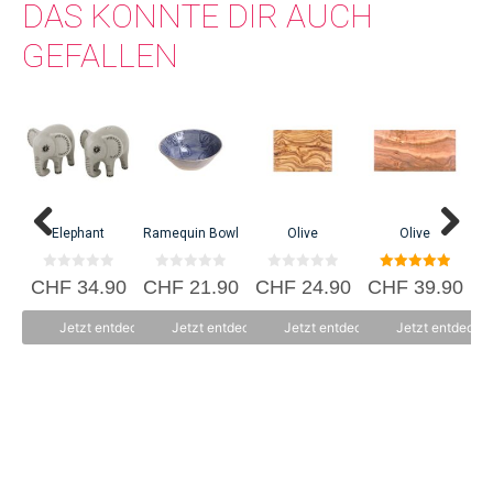
DAS KÖNNTE DIR AUCH
GEFALLEN
C
Elephant
Ramequin Bowl
Olive
Olive
0
0
0
5.00
CHF
34.90
CHF
21.90
CHF
24.90
CHF
39.90
v
v
v
von 5
o
o
o
n
n
n
Jetzt entdecken
Jetzt entdecken
Jetzt entdecken
Jetzt entdecke
5
5
5