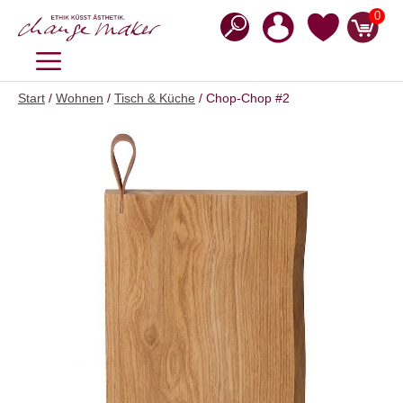
Zum
0
Inhalt
springen
MENÜ
Start
/
Wohnen
/
Tisch & Küche
/ Chop-Chop #2