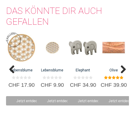
DAS KÖNNTE DIR AUCH
GEFALLEN
Lebensblume
Lebensblume
Elephant
Olive
T
0
0
0
5.00
CHF
17.90
CHF
9.90
CHF
34.90
CHF
39.90
v
v
v
von 5
C
o
o
o
n
n
n
5
5
5
Jetzt entdecken
Jetzt entdecken
Jetzt entdecken
Jetzt entdecke