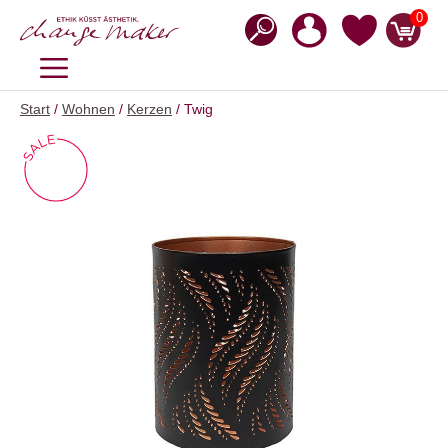
Zum
0
Inhalt
springen
MENÜ
Start
/
Wohnen
/
Kerzen
/ Twig