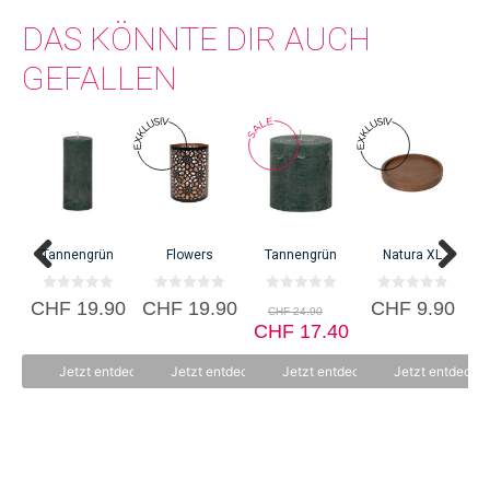
DAS KÖNNTE DIR AUCH
GEFALLEN
C
Tannengrün
Flowers
Tannengrün
Natura XL
0
0
0
0
Ursprünglicher
CHF
19.90
CHF
19.90
CHF
9.90
CHF
24.90
v
v
v
v
Preis
Aktueller
o
o
CHF
o
17.40
o
n
n
n
n
war:
Preis
5
5
5
5
CHF 24.90
ist:
Jetzt entdecken
Jetzt entdecken
Jetzt entdecken
Jetzt entdecke
CHF 17.40.