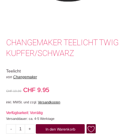
CHANGEMAKER TEELICHT TWIG
KUPFER/SCHWARZ
Teelicht
von
Changemaker
Ursprünglicher
Aktueller
CHF
9.95
CHF
19.90
Preis
Preis
inkl. MWSt. und zzgl.
Versandkosten
war:
ist:
Verfügbarkeit: Vorrätig
CHF 19.90
CHF 9.95.
Versanddauer: ca. 4-5 Werktage
-
+
In den Warenkorb
Twig