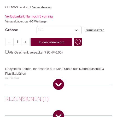
inkl. MWSt. und zzgl.
Versandkosten
Verfügbarkeit: Nur noch 5 vorrätig
Versanddauer: ca. 4-5 Werktage
Grösse
Zurücksetzen
-
+
In den Warenkorb
Sun
Menge
Als Geschenk verpacken? (
CHF
6.00
)
Recyceltes Leinen, Innensohle aus Kork, Sohle aus Naturkautschuk &
Plastikabfällen
multicolor
Die veganen Sandalen werden aus recyceltem Leinen, einer bequemen
Innensohle aus Naturkautschuk und Kork sowie einer Laufsohle aus
Naturkautschuk und Plastik aus dem Meer hergestellt. Jedes Paar recycelt
REZENSIONEN (1)
das Äquivalent von 8 Flaschen Plastik aus dem Ozean.
Herkunft: Portugal
Produktion: Portugal