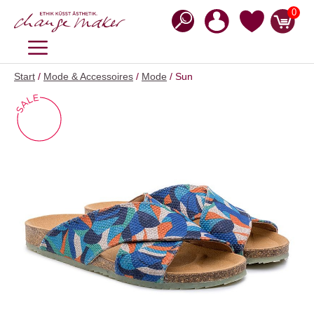
Zum
0
Inhalt
springen
MENÜ
Start
/
Mode & Accessoires
/
Mode
/ Sun