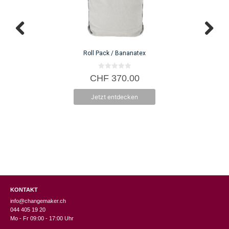
Roll Pack / Bananatex
0
CHF
370.00
v
o
n
Jetzt entdecken
5
KONTAKT
info@changemaker.ch
044 405 19 20
Mo - Fr 09:00 - 17:00 Uhr