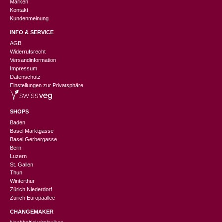
Marken
Kontakt
Kundenmeinung
INFO & SERVICE
AGB
Widerrufsrecht
Versandinformation
Impressum
Datenschutz
Einstellungen zur Privatsphäre
SHOPS
Baden
Basel Marktgasse
Basel Gerbergasse
Bern
Luzern
St. Gallen
Thun
Winterthur
Zürich Niederdorf
Zürich Europaallee
CHANGEMAKER
CHF
99.00
CHF
49.50