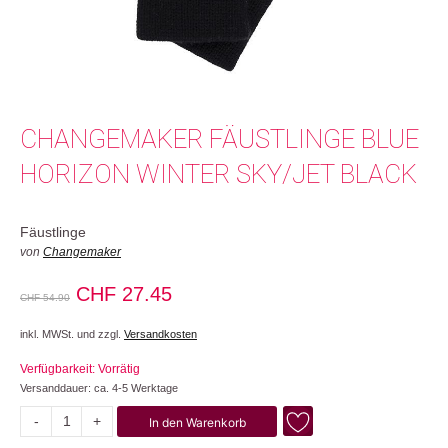
CHANGEMAKER FÄUSTLINGE BLUE
HORIZON WINTER SKY/JET BLACK
Fäustlinge
von
Changemaker
Ursprünglicher
Aktueller
CHF
27.45
CHF
54.90
Preis
Preis
inkl. MWSt. und zzgl.
Versandkosten
war:
ist:
Verfügbarkeit: Vorrätig
CHF 54.90
CHF 27.45.
Versanddauer: ca. 4-5 Werktage
-
+
In den Warenkorb
Blue