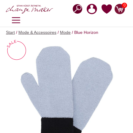
Zum
0
Inhalt
springen
MENÜ
Start
/
Mode & Accessoires
/
Mode
/ Blue Horizon