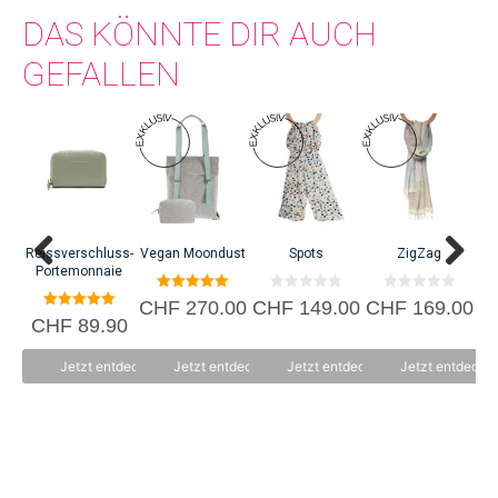
DAS KÖNNTE DIR AUCH
GEFALLEN
Re
P
C
Reissverschluss-
Vegan Moondust
Spots
ZigZag
Portemonnaie
5.00
0
0
CHF
270.00
CHF
149.00
CHF
169.00
von 5
v
v
5.00
CHF
89.90
o
o
von 5
n
n
5
5
Jetzt entdecken
Jetzt entdecken
Jetzt entdecken
Jetzt entdecke