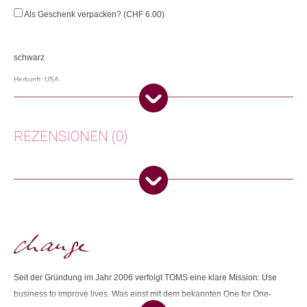
Lace-
Als Geschenk verpacken? (
CHF
6.00
)
Up
Canvas
Menge
schwarz
Herkunft: USA
Produktion: China
Artikelnummer: 109359
Kategorien:
Mode
,
Mode & Accessoires
,
Schuhe
,
TOMS-Aktion
REZENSIONEN (0)
Weitere Produkte shoppen, die diesem Changemaker Kriterium
entsprechen:
Es gibt noch keine Rezensionen.
Dieses Produkt weiterempfehlen:
Nur angemeldete Kunden, die dieses Produkt gekauft haben,
dürfen eine Rezension abgeben.
Seit der Gründung im Jahr 2006 verfolgt TOMS eine klare Mission: Use
business to improve lives. Was einst mit dem bekannten One for One-