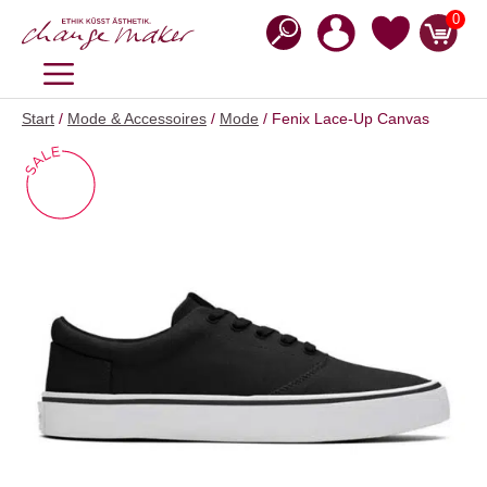
Zum
0
Inhalt
springen
MENÜ
Start
/
Mode & Accessoires
/
Mode
/ Fenix Lace-Up Canvas