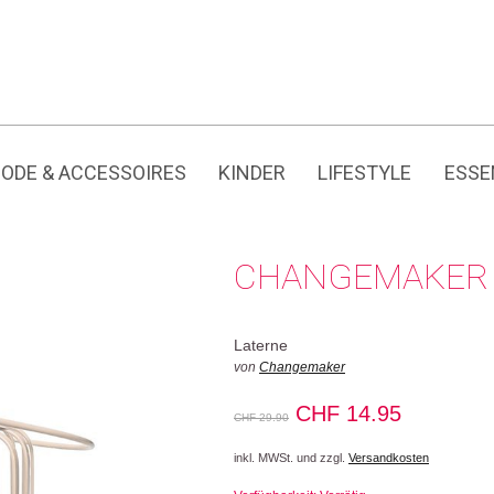
Jedes Produkt hat seine eigene Geschichte.
CHF
ODE & ACCESSOIRES
KINDER
LIFESTYLE
ESSE
CHANGEMAKER 
Laterne
von
Changemaker
Ursprünglicher
Aktueller
CHF
14.95
CHF
29.90
Preis
Preis
inkl. MWSt. und zzgl.
Versandkosten
war:
ist: