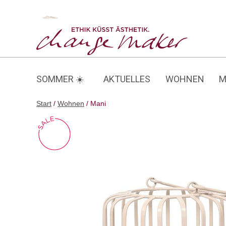
Zum
Inhalt
Mani
springen
SOMMER ☀️
AKTUELLES
WOHNEN
M
Start
/
Wohnen
/ Mani