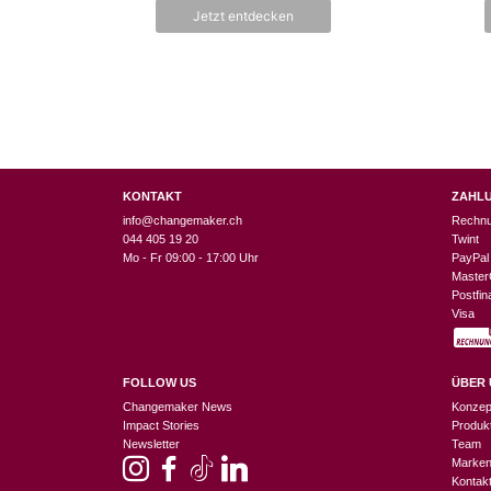
Jetzt entdecken
KONTAKT
ZAHL
info@changemaker.ch
Rechn
044 405 19 20
Twint
Mo - Fr 09:00 - 17:00 Uhr
PayPal
Master
Postfi
Visa
FOLLOW US
ÜBER 
Changemaker News
Konzep
Impact Stories
Produk
Newsletter
Team
Marke
Kontak