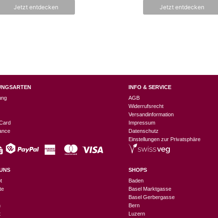
n
5
Jetzt entdecken
Jetzt entdecken
5
UNGSARTEN
INFO & SERVICE
ung
AGB
Widerrufsrecht
Versandinformation
Card
Impressum
nance
Datenschutz
Einstellungen zur Privatsphäre
UNS
SHOPS
t
Baden
te
Basel Marktgasse
Basel Gerbergasse
n
Bern
t
Luzern