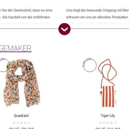
Sie die Gewissheit, dass es eine
Uns liegt der bewusste Umgang mit Me
. Sie handelt von fair entlöhnten
erfreuen wir uns an stilvollen Produkten
Dieses Produkt weiterempfehlen:
egenüber der Natur ernst nehmen.
wieder: Unter einem Dach vereinen wir 
ness und ihr grünes Gewissen
Konsumbewusstseins nach mehr Sinn und
Öko entsprechen. Wir sind Changemake
GEMAKER
Quadrant
Tiger Lily
0
0