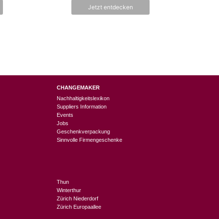
n
5
Jetzt entdecken
CHANGEMAKER
Nachhaltigkeitslexikon
Suppliers Information
Events
Jobs
Geschenkverpackung
Sinnvolle Firmengeschenke
Thun
Winterthur
Zürich Niederdorf
Zürich Europaallee