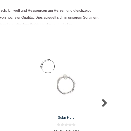
nsch, Umwelt und Ressourcen am Herzen und gleichzeitig
 von höchster Qualität. Dies spiegelt sich in unserem Sortiment
Angebote, die dem Bedürfnis des veränderten
 Nachhaltigkeit sowie der Modernisierung von Fair Trade und
r.
Dieses
Produkt
weist
mehrere
Varianten
auf.
Die
Optionen
können
auf
Solar Fluid
der
Produktseit
0