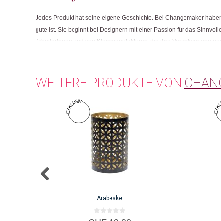
Jedes Produkt hat seine eigene Geschichte. Bei Changemaker haben 
gute ist. Sie beginnt bei Designern mit einer Passion für das Sinnvolle
ArbeiterInnen und von Kleinmanufakturen, die ihre Verantwortung g
Und sie endet mit Menschen wie Ihnen, die beim Einkaufen auf Fair
achten.
WEITERE PRODUKTE VON
CHAN
Arabeske
0