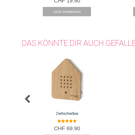
CHF
19.90
v
o
n
Jetzt entdecken
5
DAS KÖNNTE DIR AUCH GEFALL
Zwitscherbox
5.00
CHF
69.90
von 5