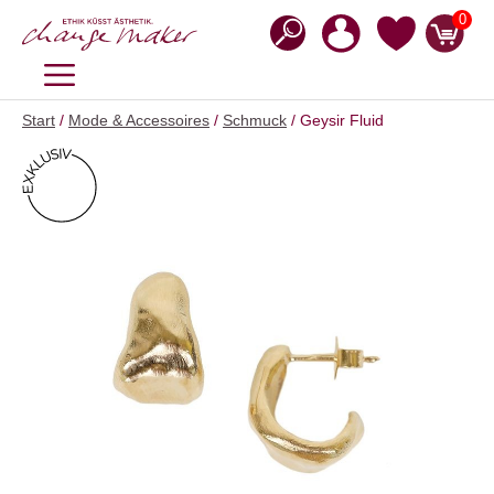
Zum
0
Inhalt
springen
MENÜ
Start
/
Mode & Accessoires
/
Schmuck
/ Geysir Fluid