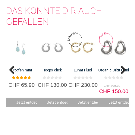
DAS KÖNNTE DIR AUCH
GEFALLEN
C
Tropfen mini
Hoops click
Lunar Fluid
Organic Orbit Fluid
4.80
0
0
0
Ursp
CHF
65.90
CHF
130.00
CHF
230.00
CHF
300.00
von 5
v
v
v
Prei
Akt
o
o
CHF
o
150.00
n
n
n
war:
Pr
5
5
5
CHF 
ist:
Jetzt entdecken
Jetzt entdecken
Jetzt entdecken
Jetzt entdecke
CH