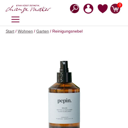
Zum
0
Inhalt
springen
MENÜ
Start
/
Wohnen
/
Garten
/ Reinigungsnebel