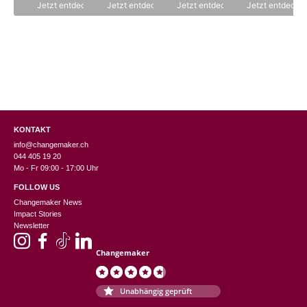
n
Jetzt entdecken
Jetzt entdecken
Jetzt entdecken
Jetzt entdecke
5
KONTAKT
info@changemaker.ch
044 405 19 20
Mo - Fr 09:00 - 17:00 Uhr
FOLLOW US
Changemaker News
Impact Stories
Newsletter
Changemaker
Unabhängig geprüft