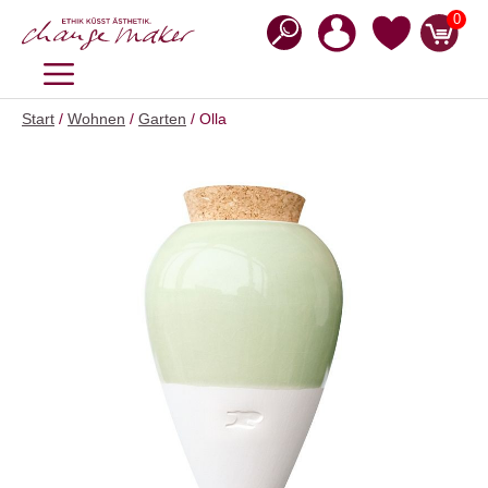
Zum
0
Inhalt
springen
MENÜ
Start
/
Wohnen
/
Garten
/ Olla