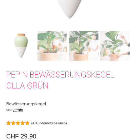
PEPIN BEWÄSSERUNGSKEGEL
OLLA GRÜN
Bewässerungskegel
von
pepin
(
4
Kundenrezensionen)
5.00
von 5
CHF
29.90