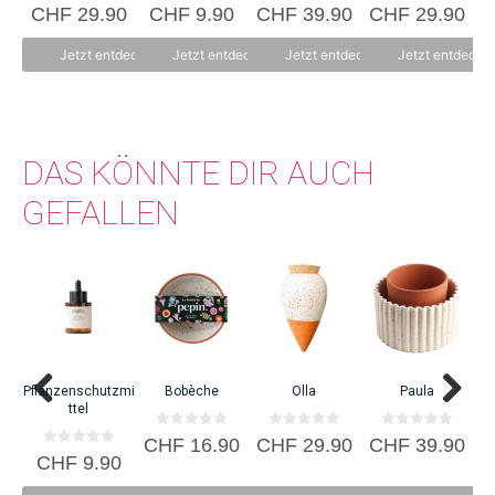
0
5.00
0
0
CHF
29.90
CHF
9.90
CHF
39.90
CHF
29.90
Frankreich gegründet. Die Keramik von pepin wird in Portugal in den
v
von 5
v
v
o
o
o
Werkstätten von Ana und Vitor handgefertigt, die seit vier Generationen mit
n
n
n
Jetzt entdecken
Jetzt entdecken
Jetzt entdecken
Jetzt entdecke
5
5
5
Ton arbeiten.
DAS KÖNNTE DIR AUCH
GEFALLEN
A
C
Pflanzenschutzmi
Bobèche
Olla
Paula
ttel
0
0
0
CHF
16.90
CHF
29.90
CHF
39.90
v
v
v
0
CHF
9.90
o
o
o
v
n
n
n
o
5
5
5