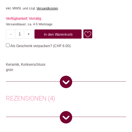
inkl. MWSt. und zzgl.
Versandkosten
Verfügbarkeit: Vorrätig
Versanddauer: ca. 4-5 Werktage
-
+
In den Warenkorb
Olla
Menge
Als Geschenk verpacken? (
CHF
6.00
)
Keramik, Korkverschluss
grün
Der Bewässerungskegel Olla besteht aus mikroporöser Keramik, welche
auf natürliche Weise den Wasserfluss je nach Bedarf der einzelnen
Pflanzen reguliert und sie so mit optimaler Feuchtigkeit versorgt. Den Olla
einfach in die Erde stecken, mit Wasser auffüllen und den Pflanzen beim
REZENSIONEN (4)
Wachsen zusehen. Jede der Ollas ist ein einzigartiges Kunstwerk – keine
gleicht der anderen in ihrer Textur und Oberfläche.
Herkunft: Frankreich
Corina S.
(Verifizierter Käufer)
–
30. Juni 2026
Produktion: Portugal
5
von 5
Artikelnummer: 111207.05
Solothurn, Switzerland