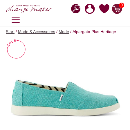
Zum
0
Inhalt
springen
MENÜ
Start
/
Mode & Accessoires
/
Mode
/ Alpargata Plus Heritage