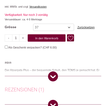
inkl. MWSt. und zzgl.
Versandkosten
Verfügbarkeit: Nur noch 3 vorrätig
Versanddauer: ca. 4-5 Werktage
Grösse
Zurücksetzen
-
+
In den Warenkorb
Alpargata
Plus
Als Geschenk verpacken? (
CHF
6.00
)
Heritage
Menge
aqua
Der Alpargata Plus – der bequemste Schuh, den TOMS je gemacht hat. Er
hat eine geräumige Passform und eine massgeschneiderte
CloudBound™-Einlegesohle, die sich leicht und luftig an deinen Füssen
anfühlt. Das Obermaterial besteht zu 68% aus Jute und 32% Baumwolle.
Der Schuh hat eine RMAT Laufsohle, eine Memory Schaum Auflage und
REZENSIONEN (1)
eine geformte Fussgewölbestütze.
Herkunft: USA
Produktion: China