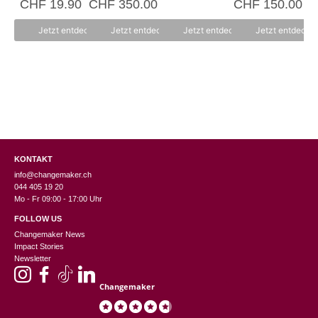
CHF
19.90
CHF
350.00
CHF
150.00
von 5
v
von 5
o
n
Jetzt entdecken
Jetzt entdecken
Jetzt entdecken
Jetzt entdecke
5
KONTAKT
info@changemaker.ch
044 405 19 20
Mo - Fr 09:00 - 17:00 Uhr
FOLLOW US
Changemaker News
Impact Stories
Newsletter
Changemaker