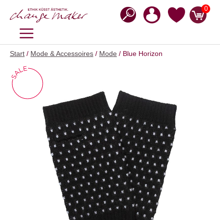
Zum
0
Inhalt
springen
MENÜ
Start
/
Mode & Accessoires
/
Mode
/ Blue Horizon