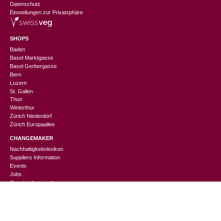
Datenschutz
Einstellungen zur Privatsphäre
SHOPS
Baden
Basel Marktgasse
Basel Gerbergasse
Bern
Luzern
St. Gallen
Thun
Winterthur
Zürich Niederdorf
Zürich Europaallee
CHANGEMAKER
Nachhaltigkeitslexikon
CHF
54.90
Suppliers Information
In den Warenkorb
Ursprünglicher
Aktueller
CHF
27.45
Events
Preis
Preis
Jobs
Geschenkverpackung
war:
ist:
Sinnvolle Firmengeschenke
CHF 54.90
CHF 27.45.