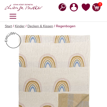
Zum
0
Inhalt
springen
MENÜ
Start
/
Kinder
/
Decken & Kissen
/ Regenbogen