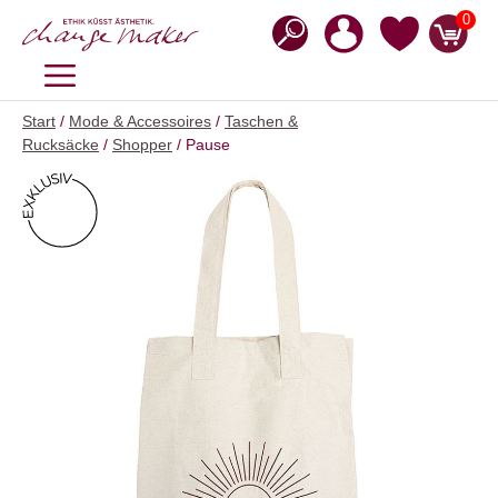
Zum
0
Inhalt
springen
MENÜ
Start
/
Mode & Accessoires
/
Taschen &
Rucksäcke
/
Shopper
/ Pause