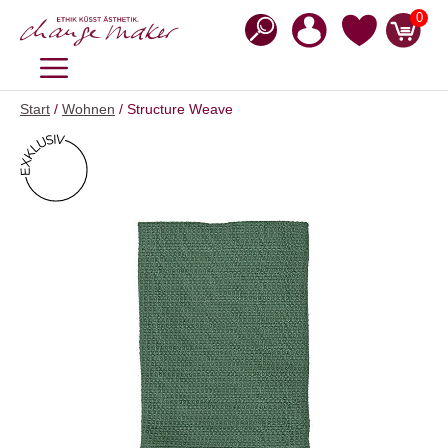
Zum
0
Inhalt
springen
MENÜ
Start
/
Wohnen
/ Structure Weave