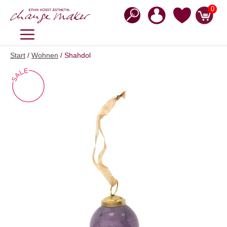
Zum
0
Inhalt
springen
MENÜ
Start
/
Wohnen
/ Shahdol