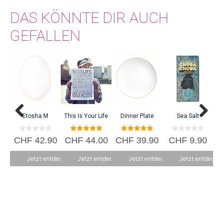
DAS KÖNNTE DIR AUCH
GEFALLEN
Etosha M
This Is Your Life
Dinner Plate
Sea Salt
0
5.00
5.00
0
CHF
42.90
CHF
44.00
CHF
39.90
CHF
9.90
C
v
von 5
von 5
v
o
o
n
n
Jetzt entdecken
Jetzt entdecken
Jetzt entdecken
Jetzt entdecke
5
5