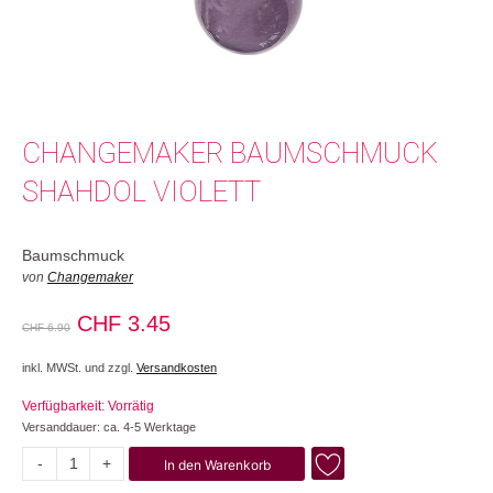
CHANGEMAKER BAUMSCHMUCK
SHAHDOL VIOLETT
Baumschmuck
von
Changemaker
Ursprünglicher
Aktueller
CHF
3.45
CHF
6.90
Preis
Preis
inkl. MWSt. und zzgl.
Versandkosten
war:
ist:
Verfügbarkeit: Vorrätig
CHF 6.90
CHF 3.45.
Versanddauer: ca. 4-5 Werktage
-
+
In den Warenkorb
Shahdol