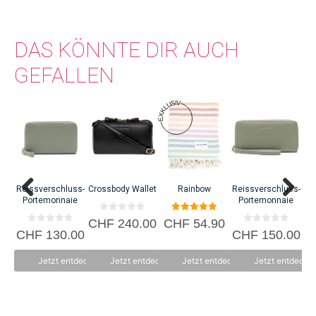
DAS KÖNNTE DIR AUCH
GEFALLEN
Reissverschluss-
Crossbody Wallet
Rainbow
Reissverschluss-
Portemonnaie
Portemonnaie
0
5.00
CHF
240.00
CHF
54.90
C
v
von 5
0
0
CHF
130.00
CHF
150.00
o
v
v
n
o
o
5
n
n
Jetzt entdecken
Jetzt entdecken
Jetzt entdecken
Jetzt entdecke
5
5