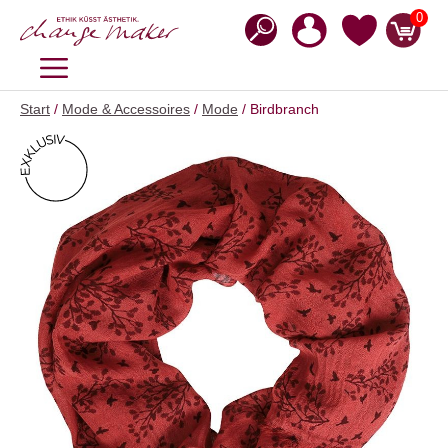
Zum
0
Inhalt
springen
MENÜ
Start
/
Mode & Accessoires
/
Mode
/ Birdbranch