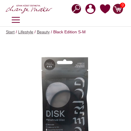
Zum
0
Inhalt
springen
MENÜ
Start
/
Lifestyle
/
Beauty
/ Black Edition S-M