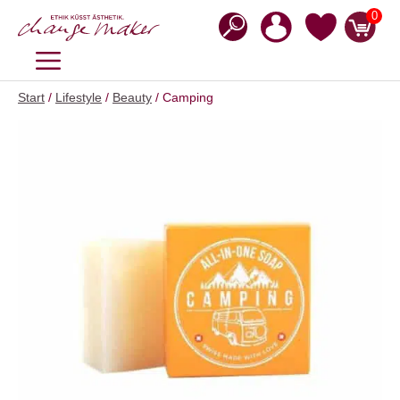
Zum
0
Inhalt
springen
MENÜ
Start
/
Lifestyle
/
Beauty
/ Camping