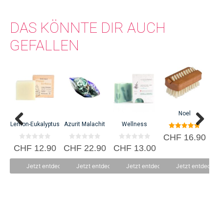
DAS KÖNNTE DIR AUCH
GEFALLEN
Noel
Lemon-Eukalyptus
Azurit Malachit
Wellness
5.00
CHF
16.90
von 5
0
0
0
CHF
12.90
CHF
22.90
CHF
13.00
C
v
v
v
o
o
o
n
n
n
Jetzt entdecken
Jetzt entdecken
Jetzt entdecken
Jetzt entdecke
5
5
5