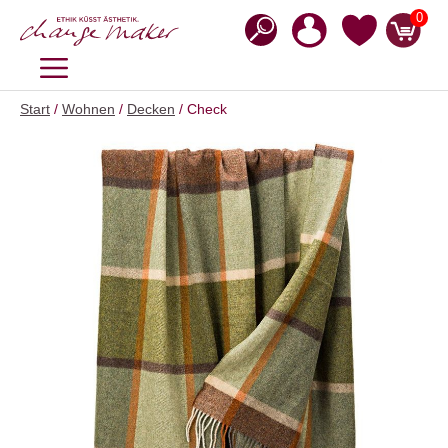
Zum
0
Inhalt
springen
MENÜ
Start
/
Wohnen
/
Decken
/ Check