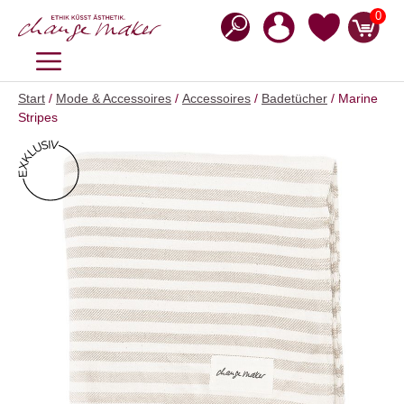
Zum
0
Inhalt
springen
MENÜ
Start
/
Mode & Accessoires
/
Accessoires
/
Badetücher
/ Marine
Stripes