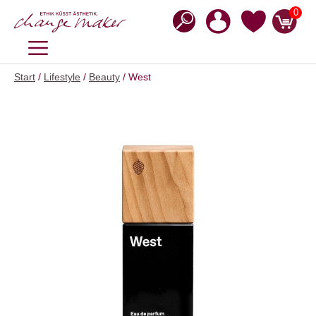
Zum
0
Inhalt
springen
MENÜ
Start
/
Lifestyle
/
Beauty
/ West