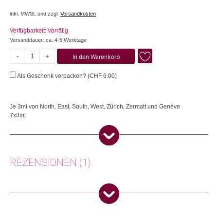
inkl. MWSt. und zzgl.
Versandkosten
Verfügbarkeit: Vorrätig
Versanddauer: ca. 4-5 Werktage
-
+
In den Warenkorb
Discovery
Set
Als Geschenk verpacken? (
CHF
6.00
)
Menge
Je 3ml von North, East, South, West, Zürich, Zermatt und Genève
7x3ml
Alle sieben Parfums kompakt vereint. Ideal, um deinen Favoriten zu finden
oder als spannendes Geschenk.
Herkunft: Schweiz
REZENSIONEN (1)
Produktion: Schweiz
Artikelnummer: 111354.02
Kategorien:
Vatertag ❤️
,
Lifestyle
,
Beauty
,
Düfte & Wellness
,
Muttertag 💖
Brigitte Stettler
(Verifizierter Käufer)
–
8.
Dezember 2025
5
von 5
Weitere Produkte shoppen, die diesem Changemaker Kriterium
entsprechen: