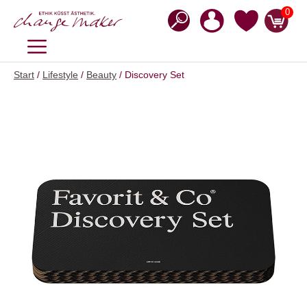
Zum
0
Inhalt
springen
MENÜ
Start
/
Lifestyle
/
Beauty
/ Discovery Set