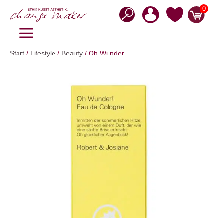
Zum
0
Inhalt
springen
MENÜ
Start
/
Lifestyle
/
Beauty
/ Oh Wunder