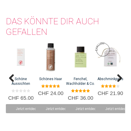
Engagement weiter.
DAS KÖNNTE DIR AUCH
GEFALLEN
Schöne
Schönes Haar
Fenchel,
Abschminkpads
Aussichten
Wachholder & Co.
C
4.83
4.00
CHF
24.00
CHF
21.90
von 5
von 5
0
5.00
CHF
65.00
CHF
36.00
v
von 5
o
n
Jetzt entdecken
Jetzt entdecken
Jetzt entdecken
Jetzt entdecke
5