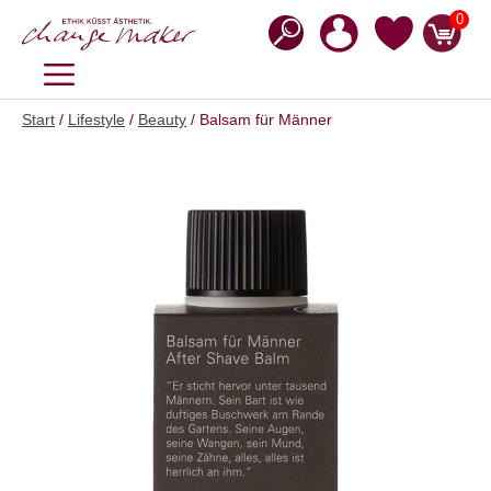
Zum
0
Inhalt
springen
MENÜ
Start
/
Lifestyle
/
Beauty
/ Balsam für Männer