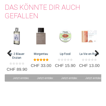
DAS KÖNNTE DIR AUCH
GEFALLEN
Nr. 2 Blauer
Morgentau
Lip Food
La Vie en Rose
Enzian
5.00
0
0
CHF
33.00
CHF
15.90
CHF
13.00
C
von 5
v
v
0
CHF
89.90
o
o
v
n
n
o
5
5
n
Jetzt entdecken
Jetzt entdecken
Jetzt entdecken
Jetzt entdecke
5