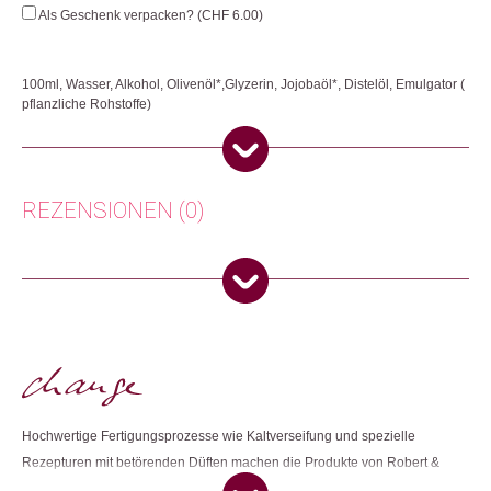
für
Als Geschenk verpacken? (
CHF
6.00
)
Männer
Menge
100ml, Wasser, Alkohol, Olivenöl*,Glyzerin, Jojobaöl*, Distelöl, Emulgator (
pflanzliche Rohstoffe)
Er sticht hervor unter tausend Männern. Sein Bart ist wie duftiges
Buschwerk am Rande des Gartens. Seine Augen, seine Wangen, sein
Mund, seine Zähne, alles, alles ist herrlich an ihm. Hautpflegendes
Mandel-, Jojoba- und Avocadoöl, harmonisch kombiniert mit heilenden
REZENSIONEN (0)
ätherischen Ölen: sparsam auf die frisch rasierte Haut auftragen – eine
Wohltat.
Herkunft: Schweiz
Anonym
(Verifizierter Käufer)
–
22. Juni 2023
Produktion: Schweiz
5
von 5
Artikelnummer: 101666.08
Switzerland
Kategorien:
Beauty
,
Gesichtspflege
,
Lifestyle
,
Valentinstag 💗
,
Vatertag ❤️
,
Weihnachtsgeschenke
,
Weihnachtsgeschenke für ihn
,
Weihnachtsgeschenke 🎁
Annamaria J.
(Verifizierter Käufer)
–
30. Mai
2023
5
von 5
Weitere Produkte shoppen, die diesem Changemaker Kriterium
Hochwertige Fertigungsprozesse wie Kaltverseifung und spezielle
Switzerland
entsprechen:
Rezepturen mit betörenden Düften machen die Produkte von Robert &
ogni volta che mio marito lo usa trovo il suo
Josiane einzigartig. Die rein pflanzlichen Ingredienzen sind