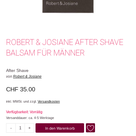
ROBERT & JOSIANE AFTER SHAVE
BALSAM FÜR MÄNNER
After Shave
von
Robert & Josiane
CHF
35.00
inkl. MWSt. und zzgl.
Versandkosten
Verfügbarkeit: Vorrätig
Versanddauer: ca. 4-5 Werktage
-
+
In den Warenkorb
Balsam