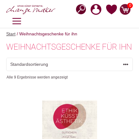
Zum
0
Inhalt
springen
MENÜ
Start
/ Weihnachtsgeschenke für ihn
WEIHNACHTSGESCHENKE FÜR IHN
Alle 9 Ergebnisse werden angezeigt
Dieses
Produkt
weist
mehrere
Varianten
auf.
Die