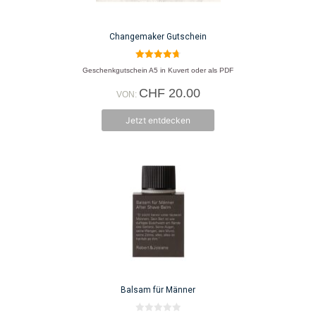
Optionen
können
auf
Changemaker Gutschein
der
Produktseite
4.77
Geschenkgutschein A5 in Kuvert oder als PDF
von 5
gewählt
CHF
20.00
werden
VON:
Jetzt entdecken
Balsam für Männer