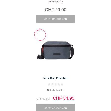
5.00
Portemonnaie
von 5
CHF
99.00
Jetzt entdecken
Jona Bag Phantom
0
Schultertasche
v
o
Ursprünglicher
Aktueller
CHF
34.95
n
CHF
69.90
5
Preis
Preis
war:
ist:
Jetzt entdecken