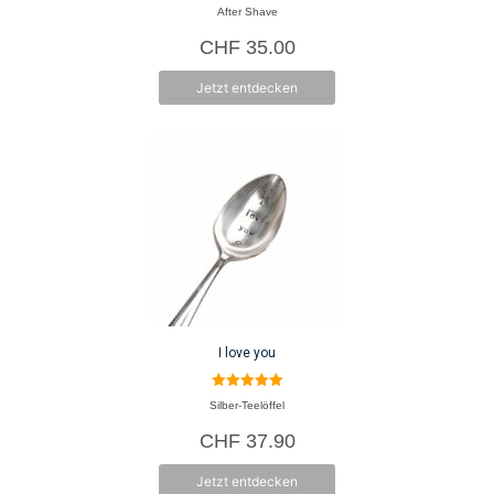
0
After Shave
v
o
CHF
35.00
n
5
Jetzt entdecken
I love you
5.00
Silber-Teelöffel
von 5
CHF
37.90
Jetzt entdecken