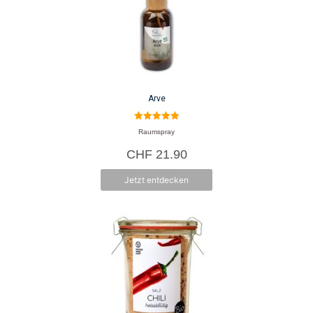
Arve
5.00
Raumspray
von 5
CHF
21.90
Jetzt entdecken