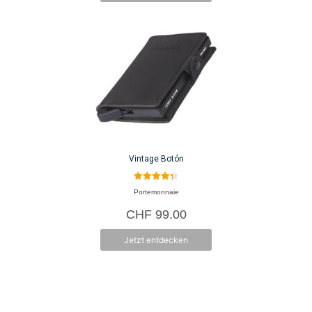
CHF 69.90
CHF 34.95.
Vintage Botón
4.33
Portemonnaie
von 5
CHF
99.00
Jetzt entdecken