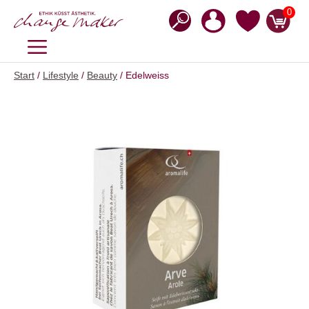
Zum
0
Inhalt
springen
MENÜ
Start
/
Lifestyle
/
Beauty
/ Edelweiss