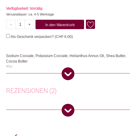
Verfügbarkeit: Vorrätig
Versanddauer: ca. 4-5 Werktage
-
+
In den Warenkorb
Edelweiss
Menge
Als Geschenk verpacken? (
CHF
6.00
)
Sodium Cocoate, Potassium Cocoate, Helianthus Annus Oil, Shea Butter,
Cocoa Butter
90g
Die Düfte des Waldes umzingeln die Nase und füllen sie mit Erinnerungen
und dem puren natürlichen Tannenduft – mitten in unserer Heimat, in der
echten, taufrischen Natur. Eignet sich hervorragend auch als Duschseife.
REZENSIONEN (2)
Handgefertigt und Kaltverseifung in einer kleinen Manufaktur in Arosa.
Herkunft: Schweiz
Produktion: Schweiz
Rosmarie
(Verifizierter Käufer)
–
21. Januar
Artikelnummer: 109251.01
2026
5
von 5
Kategorien:
Beauty
,
Lifestyle
,
Seifen
,
Winter☃️
Weitere Produkte shoppen, die diesem Changemaker Kriterium