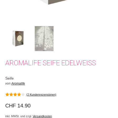
AROMALIFE SEIFE EDELWEISS
Seife
von
Aromalife
(
2
Kundenrezensionen)
4.00
von
5
CHF
14.90
inkl. MWSt. und zzgl.
Versandkosten