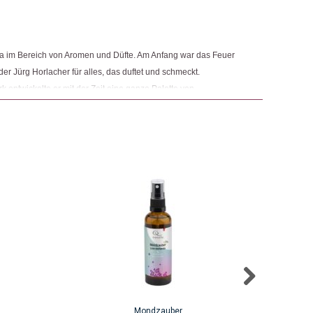
1. April 2022
5
von 5
irma im Bereich von Aromen und Düfte. Am Anfang war das Feuer
er Jürg Horlacher für alles, das duftet und schmeckt.
ngemaker Kriterium entsprechen:
 Produkt gekauft haben, dürfen eine Rezension abgeben.
ntwickelte er mit der Zeit eine ganze Palette von
tolz auf ihre natürlichen Produkte, die Wohlbefinden, Gesundheit
Mondzauber