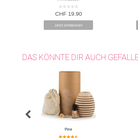
0
CHF
19.90
v
o
n
Jetzt entdecken
5
DAS KÖNNTE DIR AUCH GEFALL
Pine