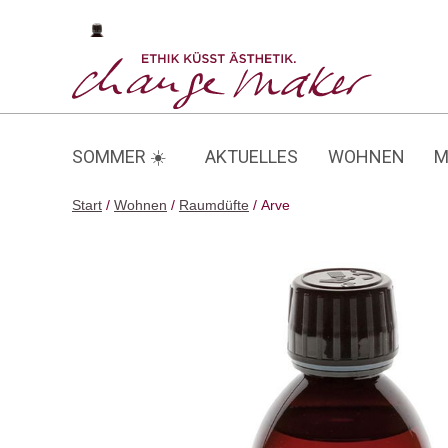
Zum
Inhalt
Arve
springen
SOMMER ☀️
AKTUELLES
WOHNEN
M
Start
/
Wohnen
/
Raumdüfte
/ Arve