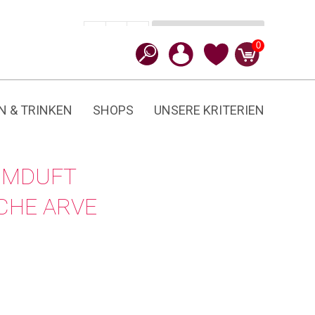
In den Warenkorb
CHF
55.90
-
+
Arve
0
Menge
N & TRINKEN
SHOPS
UNSERE KRITERIEN
UMDUFT
CHE ARVE