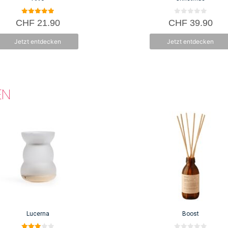
5.00
0
CHF
21.90
CHF
39.90
von 5
v
o
n
Jetzt entdecken
Jetzt entdecken
5
EN
Lucerna
Boost