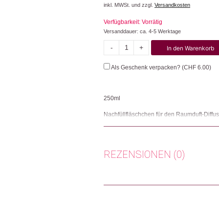
inkl. MWSt. und zzgl.
Versandkosten
Verfügbarkeit: Vorrätig
Versanddauer: ca. 4-5 Werktage
-
+
In den Warenkorb
Arve
Menge
Als Geschenk verpacken? (
CHF
6.00
)
250ml
Nachfüllfläschchen für den Raumduft-Diffuser
Balsamtanne, Angelika, Grapefruit Lemongra
Gefahrenhinweise (H-Sätze): H225 Flüssigk
Eindringen in die Atemwege tödlich sein.,
Hautreaktionen verursachen., H319 Verursa
REZENSIONEN (0)
langfristiger Wirkung. Sicherheitshinweise (
Kennzeichnungsetikett bereithalten., P102
VERSCHLUCKEN: Sofort GIFTINFORMATIONS
P305/P351/P338 BEI KONTAKT MIT DEN AUG
Katarina Korkodelovic
(Verifiz
Vorhandene Kontaktlinsen nach Möglichkeit
örtlichen Vorschriften der Abfallentsorgung 
Geneva, Switzerland