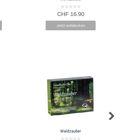
0
CHF
16.90
v
o
n
Jetzt entdecken
5
Waldzauber