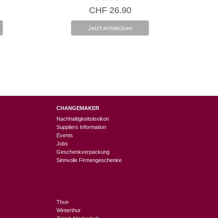
0
CHF
26.90
v
o
n
Jetzt entdecken
5
CHANGEMAKER
Nachhaltigkeitslexikon
Suppliers Information
Events
Jobs
Geschenkverpackung
Sinnvolle Firmengeschenke
Thun
Winterthur