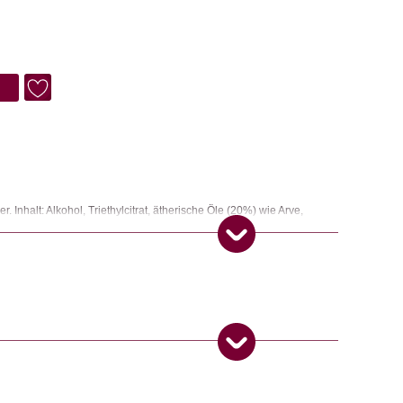
. Inhalt: Alkohol, Triethylcitrat, ätherische Öle (20%) wie Arve,
s u.a. Enthält: alpha-Pinen, beta-Pinen, Citral, Limonene.
eit und Dampf leicht entzündbar., H304 Kann bei Verschlucken und
 H315 Verursacht Hautreizungen., H317 Kann allergische
cht schwere Augenreizung., H411 Giftig für Wasserorganismen, mit
P-Sätze): P101 Ist ärztlicher Rat erforderlich, Verpackung oder
 Darf nicht in die Hände von Kindern gelangen., P301/P310/P331 BEI
ZENTRUM oder Arzt anrufen. KEIN Erbrechen herbeiführen.,
EN: Einige Minuten lang behutsam mit Wasser spülen.
ierter Käufer)
–
4. Juli 2023
 entfernen. Weiter spülen., P501 Inhalt/Behälter gemäss den
5
von 5
zuführen.