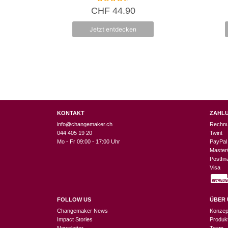
4.50
CHF
44.90
von 5
Jetzt entdecken
KONTAKT
ZAHL
info@changemaker.ch
Rechn
044 405 19 20
Twint
Mo - Fr 09:00 - 17:00 Uhr
PayPal
Master
Postfi
Visa
FOLLOW US
ÜBER 
Changemaker News
Konzep
Impact Stories
Produk