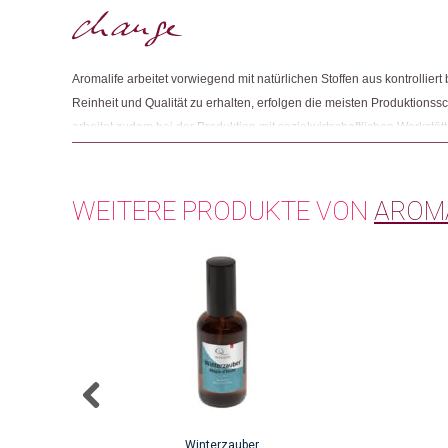
Aromalife arbeitet vorwiegend mit natürlichen Stoffen aus kontrollie
Reinheit und Qualität zu erhalten, erfolgen die meisten Produktionssch
arbeitet zudem bei der Produktion mit sozialwirtschaftlichen Werkst
von der Stadt Bern als Dank für ihr Engagement mit dem Sozialstern
WEITERE PRODUKTE VON
AROM
Winterzauber