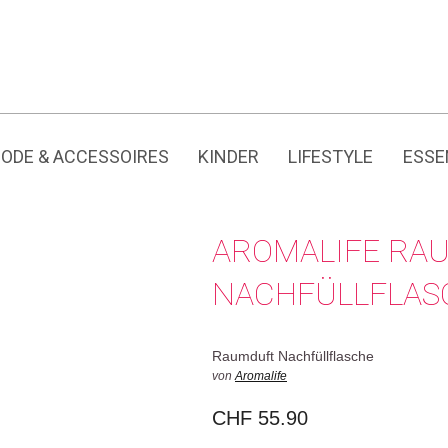
Jedes Produkt hat seine eigene Geschichte.
ODE & ACCESSOIRES
KINDER
LIFESTYLE
ESSE
AROMALIFE RA
NACHFÜLLFLAS
Raumduft Nachfüllflasche
von
Aromalife
CHF
55.90