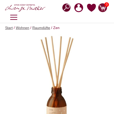
Zum
0
Inhalt
springen
MENÜ
Start
/
Wohnen
/
Raumdüfte
/ Zen