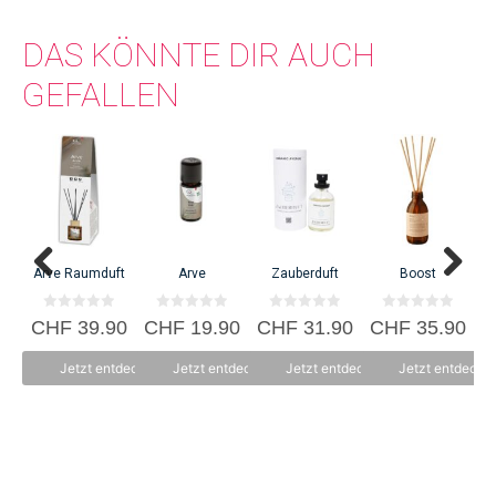
erleuchteter Weisheit“ oder kurz „die Retterin“. Gleichzeitig steht es für
Trade Alternative Reform Action.
DAS KÖNNTE DIR AUCH
GEFALLEN
C
Arve Raumduft
Arve
Zauberduft
Boost
0
0
0
0
CHF
39.90
CHF
19.90
CHF
31.90
CHF
35.90
v
v
v
v
o
o
o
o
n
n
n
n
Jetzt entdecken
Jetzt entdecken
Jetzt entdecken
Jetzt entdecke
5
5
5
5