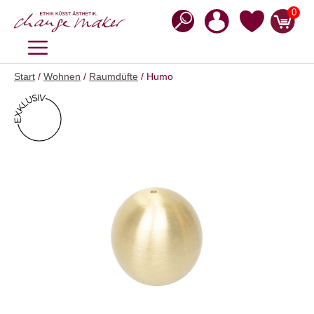
Zum
0
Inhalt
springen
MENÜ
Start
/
Wohnen
/
Raumdüfte
/ Humo