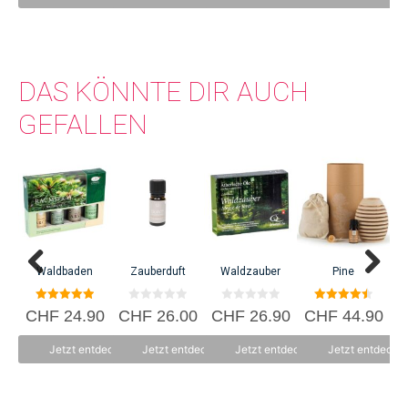
CHF 12.45.
arbeitet ausschliesslich mit Lieferanten zusammen, die faire und gerechte
Arbeitsbedingungen garantieren.
DAS KÖNNTE DIR AUCH
GEFALLEN
Waldbaden
Zauberduft
Waldzauber
Pine
5.00
0
0
4.50
CHF
24.90
CHF
26.00
CHF
26.90
CHF
44.90
C
von 5
v
v
von 5
o
o
n
n
Jetzt entdecken
Jetzt entdecken
Jetzt entdecken
Jetzt entdecke
5
5