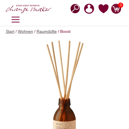
Zum
0
Inhalt
springen
MENÜ
Start
/
Wohnen
/
Raumdüfte
/ Boost