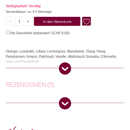
Verfügbarkeit: Vorrätig
Versanddauer: ca. 4-5 Werktage
-
+
In den Warenkorb
Zauberduft
Menge
Als Geschenk verpacken? (
CHF
6.00
)
Orange, Lavandin, Litsea, Lemongras, Mandarine, Ylang Ylang,
Perubalsam, Amyris, Patchouli, Vanille, Weihrauch Somalia, Citronella
Java und Sandelholz
8.5ml
Aromatherapie aus der Flasche. Der Duftquint ‘Zauberduft’ ist eine
geheimnisvolle, duftige Kostbarkeit. Ein Bouquet erlesenster,
REZENSIONEN (0)
würziger,süsser und erdiger Öle, das die Nase durch seine zahlreichen
und interessanten Duftnuancen immer wieder überrascht. Über die
natürliche Diffusion bringt der Quint den Duft über den Holzstick an die Luft.
Der kleine Quint hält bis zu 4 Wochen, der grosse Quint bis zu 6 Wochen.
Nicole
(Verifizierter Käufer)
–
27. März 2024
100% naturrein, aus zertifiziert biologischen Rohstoffen. Kindersicher
5
von 5
aufbewahren. Kontakt mit Augen und Schleimhäuten vermeiden.
Saint Gallen, Switzerland
Leider etwas teuer
Herkunft: Deutschland
Produktion: Deutschland