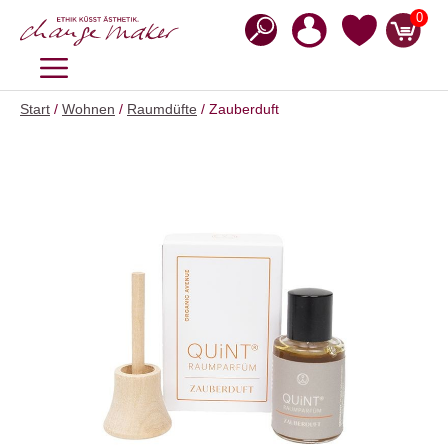
Zum
0
Inhalt
springen
MENÜ
Start
/
Wohnen
/
Raumdüfte
/ Zauberduft