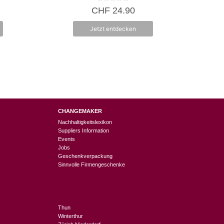
0
CHF
24.90
v
o
n
Jetzt entdecken
5
CHANGEMAKER
Nachhaltigkeitslexikon
Suppliers Information
Events
Jobs
Geschenkverpackung
Sinnvolle Firmengeschenke
Thun
Winterthur