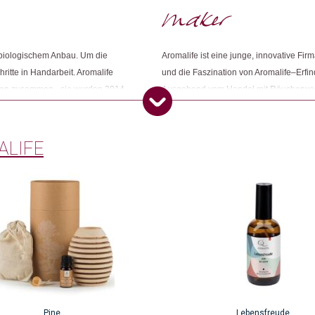
rt biologischem Anbau. Um die
Aromalife ist eine junge, innovative F
Dieses Produkt weiterempfehlen:
ritte in Handarbeit. Aromalife
und die Faszination von Aromalife–Erfind
ätten zusammen - sie wurden 2014
Ausgehend vom Handel mit Räucherwerk e
 ausgezeichnet.
aromatischen Produkten. Aromalife ist s
und Schönheit unterstützen.
ALIFE
Pine
Lebensfreude