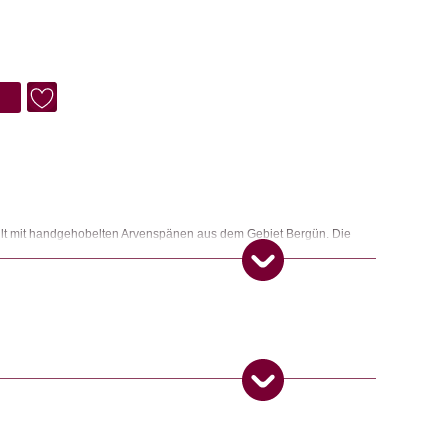
lt mit handgehobelten Arvenspänen aus dem Gebiet Bergün. Die
den: Das Duftsäckchen dient als Mottenschutz im Kleiderschrank.
uchtfliegen fern. Als kleines Arvenkissen im Bett für einen erholsamen
e Späne einen entspannenden Saunaaufguss. Die Duftintensität des
venöl verstärkt werden.
 Produkt gekauft haben, dürfen eine Rezension abgeben.
ngemaker Kriterium entsprechen: