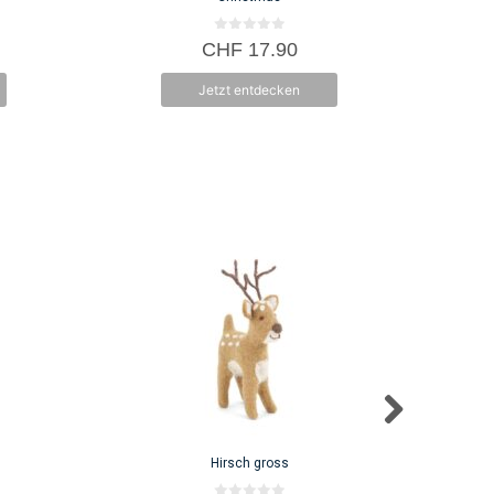
0
CHF
17.90
v
o
n
Jetzt entdecken
5
Hirsch gross