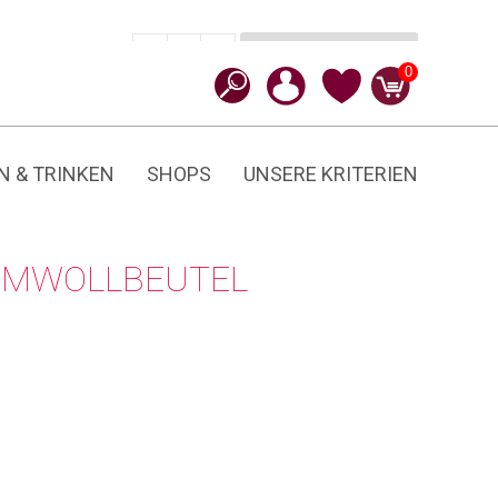
In den Warenkorb
CHF
9.90
-
+
Arvenspäne
0
Menge
N & TRINKEN
SHOPS
UNSERE KRITERIEN
UMWOLLBEUTEL