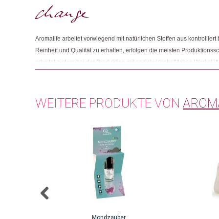
Aromalife arbeitet vorwiegend mit natürlichen Stoffen aus kontrollie
Reinheit und Qualität zu erhalten, erfolgen die meisten Produktionssch
arbeitet zudem bei der Produktion mit sozialwirtschaftlichen Werkst
von der Stadt Bern als Dank für ihr Engagement mit dem Sozialstern
WEITERE PRODUKTE VON
AROM
Mondzauber