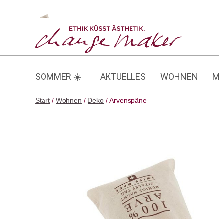
Zum
Inhalt
Arvenspäne
springen
SOMMER ☀️
AKTUELLES
WOHNEN
M
Start
/
Wohnen
/
Deko
/ Arvenspäne