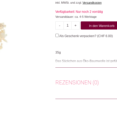
inkl. MWSt. und zzgl.
Versandkosten
Verfügbarkeit: Nur noch 2 vorrätig
Versanddauer: ca. 4-5 Werktage
-
+
In den Warenkorb
Arvenspäne
Menge
Als Geschenk verpacken? (
CHF
6.00
)
35g
Das Säckchen aus Öko-Baumwolle ist gefül
Arvenspäne können wie folgt verwendet wer
Eine Handvoll in der Obstschale hält die Fr
Schlaf. In Wasser eingeweicht, ergeben di
Duftsäckchens kann mit ein paar Tropfen Ar
REZENSIONEN (0)
Herkunft: Schweiz
Produktion: Schweiz
Es gibt noch keine Rezensionen.
Artikelnummer: 108743.02
Kategorien:
Deko
,
Wohnen
Nur angemeldete Kunden, die dieses
Weitere Produkte shoppen, die diesem Cha