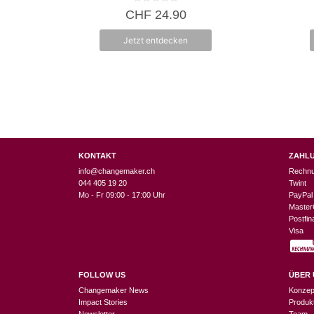
0
CHF
24.90
v
o
n
Jetzt entdecken
5
KONTAKT
ZAHL
info@changemaker.ch
Rechn
044 405 19 20
Twint
Mo - Fr 09:00 - 17:00 Uhr
PayPal
Master
Postfi
Visa
FOLLOW US
ÜBER 
Changemaker News
Konzep
Impact Stories
Produk