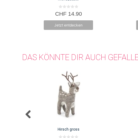
0
CHF
14.90
v
o
n
Jetzt entdecken
5
DAS KÖNNTE DIR AUCH GEFALL
Hirsch gross