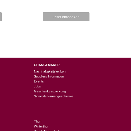
Jetzt entdecken
CHANGEMAKER
Nachhaltigkeitslexikon
Suppliers Information
Events
Jobs
Geschenkverpackung
Sinnvolle Firmengeschenke
Thun
Winterthur