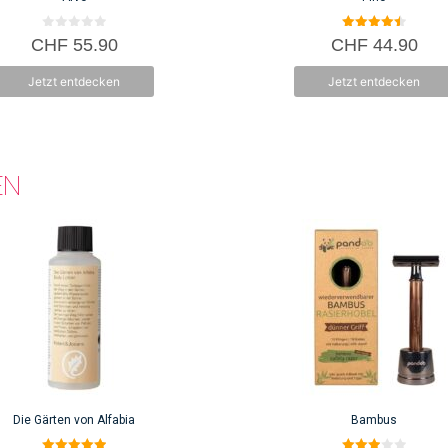
0
4.50
CHF
55.90
CHF
44.90
v
von 5
o
n
Jetzt entdecken
Jetzt entdecken
5
EN
Die Gärten von Alfabia
Bambus