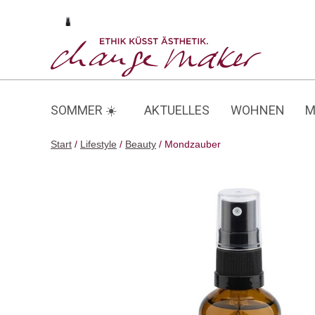
Zum
Inhalt
Mondzauber
springen
SOMMER ☀️
AKTUELLES
WOHNEN
M
Start
/
Lifestyle
/
Beauty
/ Mondzauber