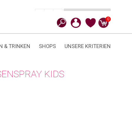
In den Warenkorb
CHF
16.90
-
+
Mondzauber
0
Menge
N & TRINKEN
SHOPS
UNSERE KRITERIEN
SENSPRAY KIDS