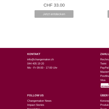
0
CHF
33.00
v
o
n
Jetzt entdecken
5
KONTAKT
ZAHL
info@changemaker.ch
Rechn
044 405 19 20
Twint
Mo - Fr 09:00 - 17:00 Uhr
PayPal
Master
Postfi
Visa
FOLLOW US
ÜBER 
Changemaker News
Konzep
Impact Stories
Produk