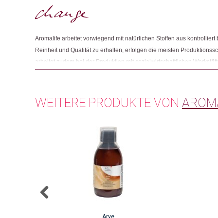
Aromalife arbeitet vorwiegend mit natürlichen Stoffen aus kontrollie
Reinheit und Qualität zu erhalten, erfolgen die meisten Produktionssch
arbeitet zudem bei der Produktion mit sozialwirtschaftlichen Werkst
von der Stadt Bern als Dank für ihr Engagement mit dem Sozialstern
WEITERE PRODUKTE VON
AROM
Arve