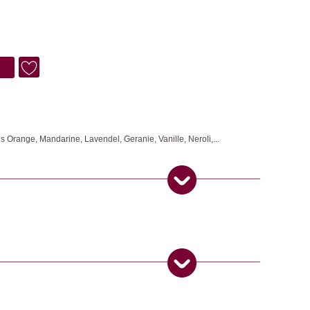
 Orange, Mandarine, Lavendel, Geranie, Vanille, Neroli,...
aken 2 bis 3 Sprühstösse verteilen. Gefahrenhinweise (H-Sätze):
bar., H317 Kann allergische Hautreaktionen verursachen., H319
shinweise (P-Sätze): P101 Ist ärztlicher Rat erforderlich,
ithalten., P102 Darf nicht in die Hände von Kindern gelangen.,
ssen Oberflächen fernhalten. Nicht rauchen., P305/P351/P338 BEI
lang behutsam mit Wasser spülen. Vorhandene Kontaktlinsen nach
 Produkt gekauft haben, dürfen eine Rezension abgeben.