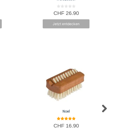
0
CHF
26.90
v
o
n
Jetzt entdecken
5
Noel
5.00
CHF
16.90
von 5