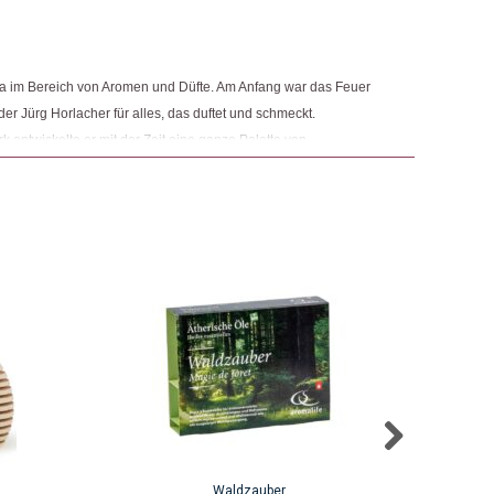
ngemaker Kriterium entsprechen:
irma im Bereich von Aromen und Düfte. Am Anfang war das Feuer
er Jürg Horlacher für alles, das duftet und schmeckt.
ntwickelte er mit der Zeit eine ganze Palette von
tolz auf ihre natürlichen Produkte, die Wohlbefinden, Gesundheit
Waldzauber