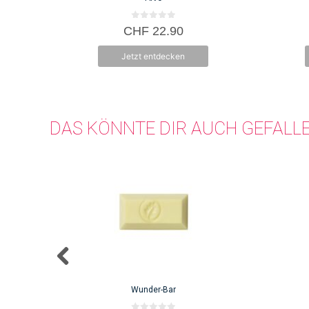
0
CHF
22.90
v
o
n
Jetzt entdecken
5
DAS KÖNNTE DIR AUCH GEFALL
Wunder-Bar