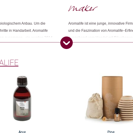
Kategorien:
Winter☃️
,
Lifestyle
,
Beauty
Weitere Produkte shoppen, die diesem Cha
rt biologischem Anbau. Um die
Aromalife ist eine junge, innovative F
ritte in Handarbeit. Aromalife
und die Faszination von Aromalife–Erfind
ätten zusammen - sie wurden 2014
Ausgehend vom Handel mit Räucherwerk e
Dieses Produkt weiterempfehlen:
 ausgezeichnet.
aromatischen Produkten. Aromalife ist s
und Schönheit unterstützen.
ALIFE
Arve
Pine