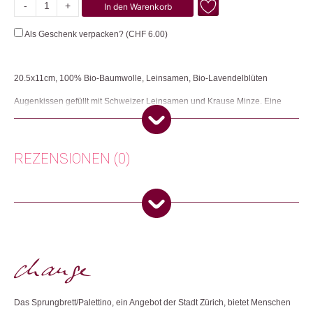
-
+
In den Warenkorb
Hängeblümchen
Menge
Als Geschenk verpacken? (
CHF
6.00
)
20.5x11cm, 100% Bio-Baumwolle, Leinsamen, Bio-Lavendelblüten
Augenkissen gefüllt mit Schweizer Leinsamen und Krause Minze. Eine
Kooperation zwischen Sprungbrett / Palettino und der Changemaker AG.
Herkunft: Schweiz
Produktion: Schweiz
REZENSIONEN (0)
Artikelnummer: 108407.12
Kategorien:
Beauty
,
Düfte & Wellness
,
Lifestyle
Es gibt noch keine Rezensionen.
Weitere Produkte shoppen, die diesem Changemaker Kriterium
entsprechen:
Nur angemeldete Kunden, die dieses Produkt gekauft haben,
dürfen eine Rezension abgeben.
Dieses Produkt weiterempfehlen:
Das Sprungbrett/Palettino, ein Angebot der Stadt Zürich, bietet Menschen