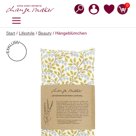
Zum
0
Inhalt
springen
MENÜ
Start
/
Lifestyle
/
Beauty
/ Hängeblümchen