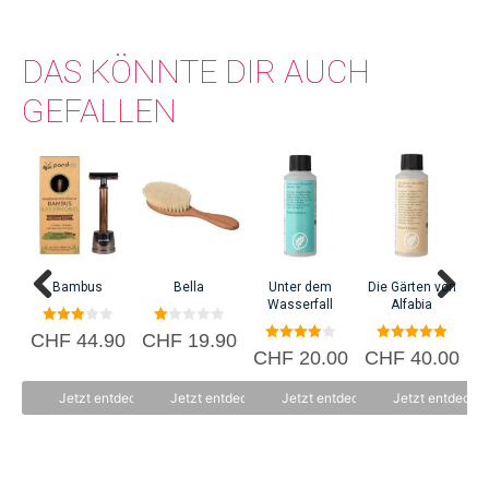
beschäftigt, die psychische oder soziale Schwierigkeiten haben oder
suchtmittelkonsumierend sind.
DAS KÖNNTE DIR AUCH
GEFALLEN
Bambus
Bella
Unter dem
Die Gärten von
Tag
Wasserfall
Alfabia
3.00
1.
CHF
44.90
CHF
19.90
von 5
00
4.00
5.00
CHF
20.00
CHF
40.00
C
vo
von 5
von 5
n
5
Jetzt entdecken
Jetzt entdecken
Jetzt entdecken
Jetzt entdecke