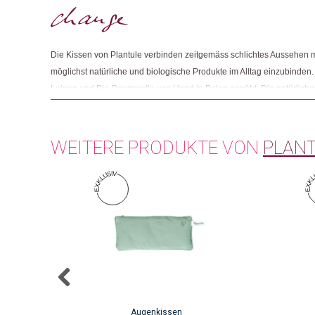
Die Kissen von Plantule verbinden zeitgemäss schlichtes Aussehen
möglichst natürliche und biologische Produkte im Alltag einzubinden
Leinen und Bio-Baumwolle von Hand in Polen genäht. Die natürlichen
Kissen beeinflussen Gesundheit und Wohlbefinden positiv und helf
Migräne, Schlaflosigkeit oder Rückenschmerzen zu erleichtern.
WEITERE PRODUKTE VON
PLAN
Augenkissen