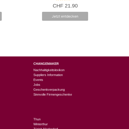
4.00
CHF
21.90
von 5
Jetzt entdecken
CHANGEMAKER
Nachhaltigkeitslexikon
Suppliers Information
Events
Jobs
Geschenkverpackung
Sinnvolle Firmengeschenke
Thun
Winterthur