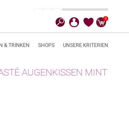
In den Warenkorb
CHF
29.90
-
+
Augenkissen
0
Menge
N & TRINKEN
SHOPS
UNSERE KRITERIEN
ASTÉ AUGENKISSEN MINT