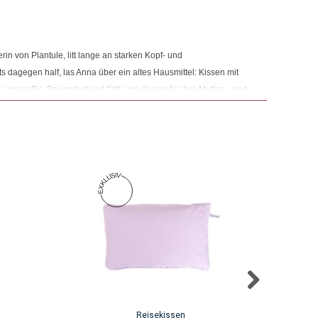
 Produkt gekauft haben, dürfen eine Rezension abgeben.
ngemaker Kriterium entsprechen:
in von Plantule, litt lange an starken Kopf- und
dagegen half, las Anna über ein altes Hausmittel: Kissen mit
 einen Bio-Bauernhof und füllte ein Kissen für ihre Mutter – und
 Motivation, sich stärker mit dem Thema zu befassen. Begeistert
ein entschloss sich Anna, ihre Entdeckung mit anderen zu teilen
Reisekissen