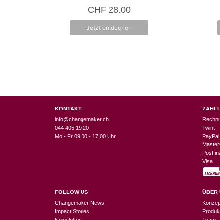
0
CHF
28.00
v
o
n
Jetzt entdecken
5
KONTAKT
ZAHL
info@changemaker.ch
Rechn
044 405 19 20
Twint
Mo - Fr 09:00 - 17:00 Uhr
PayPal
Master
Postfi
Visa
FOLLOW US
ÜBER 
Changemaker News
Konzep
Impact Stories
Produk
Newsletter
Team