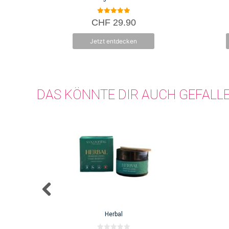
5.00
CHF
29.90
von 5
Jetzt entdecken
DAS KÖNNTE DIR AUCH GEFALL
Herbal