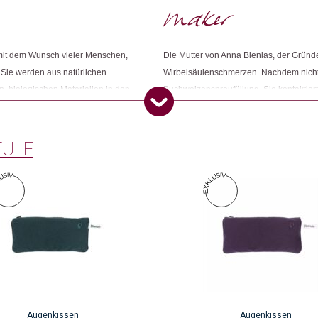
Nur angemeldete Kunden, die dieses
Weitere Produkte shoppen, die diesem Cha
 mit dem Wunsch vieler Menschen,
Die Mutter von Anna Bienias, der Gründer
. Sie werden aus natürlichen
Wirbelsäulenschmerzen. Nachdem nichts 
, biologischen Materialien in den
Buchweizenspreufüllung. Sie kontaktierte
Dieses Produkt weiterempfehlen:
en unter anderem, Beschwerden wie
siehe da, es half! Dies war für Anna die
von den simplen aber wirksamen Helferl
und gründete Plantule Pillows.
TULE
Augenkissen
Augenkissen