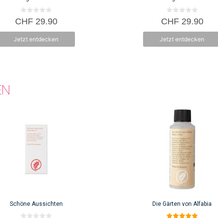
0
0
CHF
29.90
CHF
29.90
v
v
o
o
n
n
Jetzt entdecken
Jetzt entdecken
5
5
EN
Schöne Aussichten
Die Gärten von Alfabia