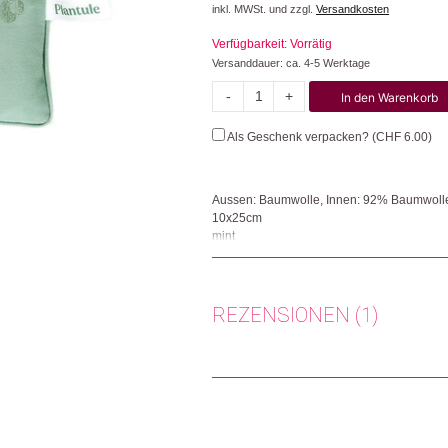
inkl. MWSt. und zzgl.
Versandkosten
Verfügbarkeit: Vorrätig
Versanddauer: ca. 4-5 Werktage
-
+
In den Warenkorb
Augenkissen
Menge
Als Geschenk verpacken? (
CHF
6.00
)
Aussen: Baumwolle, Innen: 92% Baumwolle
10x25cm
mint
Dieses Augenkissen mit Leinsamen und Lave
Changemaker AG. Das kleine Kissen ist unive
kann man es zur Entlastung bei der Arbeit
REZENSIONEN (1)
bei Anspannung und Schmerzen im Augen- 
verwendet werden. Die Hülle kann gewasc
Herkunft: Polen
Susann
(Verifizierter Käufer)
–
Produktion: Polen
Artikelnummer: 107745.14
Zurich, Switzerland
Kategorien:
Beauty
,
Düfte & Wellness
,
Lifes