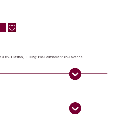
 & 8% Elastan, Füllung: Bio-Leinsamen/Bio-Lavendel
ndel ist ein Kooperationsprojekt zwischen Plantule und der
rsell einsetzbar und für Allergiker bestens geeignet. Einerseits
 am Computer unter das Handgelenk legen, andererseits entspannt es
und Stirnbereich durch Auflegen. Kann auch als Kühlkompresse
hen werden.
4. September 2024
5
von 5
tyle
,
Yoga