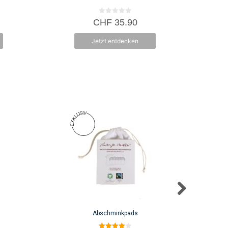
0
CHF
35.90
v
o
n
Jetzt entdecken
5
Abschminkpads