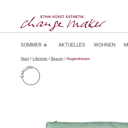
Zum
Inhalt
Augenkissen
springen
SOMMER ☀️
AKTUELLES
WOHNEN
M
Start
/
Lifestyle
/
Beauty
/ Augenkissen