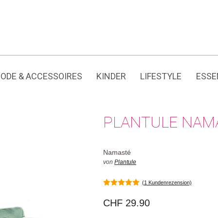
Jedes Produkt hat seine eigene Geschichte.
ODE & ACCESSOIRES
KINDER
LIFESTYLE
ESSE
PLANTULE NAM
Namasté
von
Plantule
(
1
Kundenrezension)
5.00
von 5
CHF
29.90