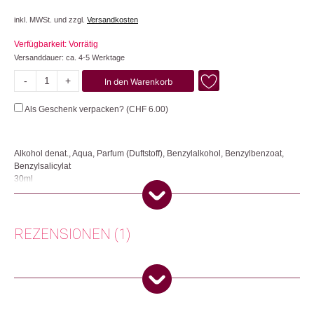
inkl. MWSt. und zzgl.
Versandkosten
Verfügbarkeit: Vorrätig
Versanddauer: ca. 4-5 Werktage
-
+
In den Warenkorb
402
Vanilla,
Als Geschenk verpacken? (
CHF
6.00
)
Toffee,
Sandalw.
Menge
Alkohol denat., Aqua, Parfum (Duftstoff), Benzylalkohol, Benzylbenzoat,
Benzylsalicylat
30ml
Eine Kombination aus Vanille, Karamell und Holz. Mandelblüte
unterstreicht Vanille und Karamell mit ihren pudrigen und blumigen
Facetten. Sandelholz, weich und milchig, bringt Wärme in diesen Duft. Ein
REZENSIONEN (1)
herrlich süchtig machender Duft auf der Haut. Kopfnoten: Mandelblüte,
Puderzucker, Mandel. Herznoten: Vanille, Karamell, Jasmin. Basisnoten:
Moschus, Sandelholz, Benzoin.
Barbara
(Verifizierter Käufer)
–
18. Oktober
Herkunft: Frankreich
2024
5
von 5
Produktion: Frankreich
Artikelnummer: 111595.03