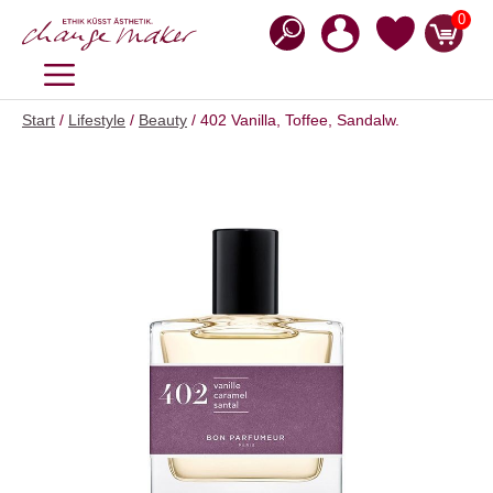
Zum
0
Inhalt
springen
MENÜ
Start
/
Lifestyle
/
Beauty
/ 402 Vanilla, Toffee, Sandalw.