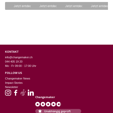
n
o
o
5
n
n
Jetzt entdecken
Jetzt entdecken
Jetzt entdecken
Jetzt entdecke
5
5
KONTAKT
info@changemaker.ch
044 405 19 20
Mo - Fr 09:00 - 17:00 Uhr
FOLLOW US
Changemaker News
Impact Stories
Newsletter
Changemaker
Unabhängig geprüft