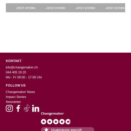
o
o
n
n
Jetzt entdecken
Jetzt entdecken
Jetzt entdecken
Jetzt entdecke
5
5
KONTAKT
info@changemaker.ch
044 405 19 20
Mo - Fr 09:00 - 17:00 Uhr
FOLLOW US
Changemaker News
Impact Stories
Newsletter
Changemaker
Unabhängig geprüft