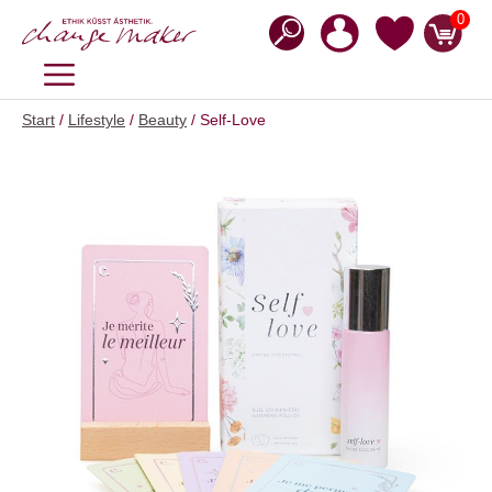
Zum
0
Inhalt
springen
MENÜ
Start
/
Lifestyle
/
Beauty
/ Self-Love