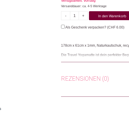
Verfügbarkeit: Vorrätig
Versanddauer: ca. 4-5 Werktage
-
+
In den Warenkorb
Travel
Menge
Als Geschenk verpacken? (
CHF
6.00
)
178cm x 61cm x 1mm, Naturkautschuk, rec
Die Travel Yogamatte ist dein perfekter Beg
Yogamatte lässt sich falten und ist mit nu
Mikrofaser fühlt sich angenehm an und die 
Stelle bleibt.
REZENSIONEN (0)
Herkunft: Schweiz
Produktion: China
Artikelnummer: 112519.01
Es gibt noch keine Rezensionen.
Kategorien:
Lifestyle
,
Beauty
,
Düfte & Welln
Nur angemeldete Kunden, die dieses
Weitere Produkte shoppen, die diesem Cha