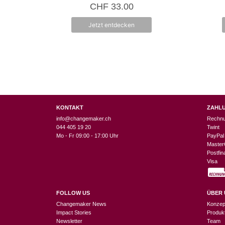
5.00
CHF
33.00
von 5
Jetzt entdecken
KONTAKT
ZAHL
info@changemaker.ch
Rechn
044 405 19 20
Twint
Mo - Fr 09:00 - 17:00 Uhr
PayPal
Master
Postfi
Visa
FOLLOW US
ÜBER 
Changemaker News
Konzep
Impact Stories
Produk
Newsletter
Team