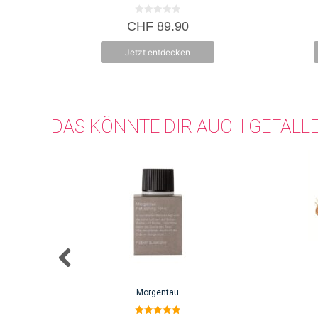
0
CHF
89.90
v
o
n
Jetzt entdecken
5
DAS KÖNNTE DIR AUCH GEFALL
Morgentau