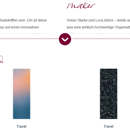
Dieses Produkt weiterempfehlen:
adstofffrei sein. Um all diese
Vivian Starke und Luca Istrice – beide a
iyo auf einen innovativen
was eine wirklich hochwertige Yogamatte
 einer hochwertigen Mikrofaser,
ihr Training im Handel finden konnten, 
ten nicht nur als Symbol in
Beiden, das Label Luviyo zu gründen und
hutz dieser bedrohten Art zu
was sie sich für die perfekte Yogamatt
Unternehmensgewinns an
beschlossen die Schweizer Yogis, in da
O
schaffen. Entstanden sind Yogamatten 
Travel
Travel