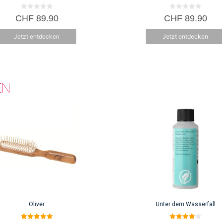
0
0
CHF
89.90
CHF
89.90
v
v
o
o
n
n
Jetzt entdecken
Jetzt entdecken
5
5
EN
Oliver
Unter dem Wasserfall