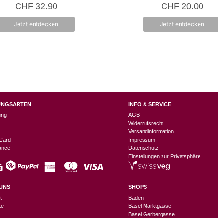
5.00
4.00
CHF
32.90
CHF
20.00
von 5
von 5
Jetzt entdecken
Jetzt entdecken
UNGSARTEN
INFO & SERVICE
ung
AGB
Widerrufsrecht
Versandinformation
Card
Impressum
nance
Datenschutz
Einstellungen zur Privatsphäre
UNS
SHOPS
t
Baden
te
Basel Marktgasse
Basel Gerbergasse