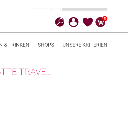
In den Warenkorb
CHF
89.90
-
+
Travel
0
Menge
N & TRINKEN
SHOPS
UNSERE KRITERIEN
TTE TRAVEL