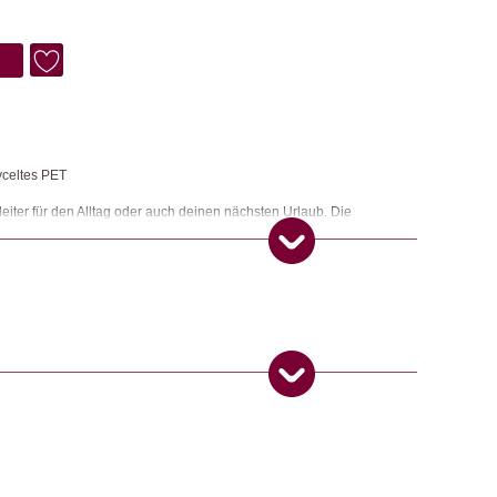
yceltes PET
leiter für den Alltag oder auch deinen nächsten Urlaub. Die
r einem Kilogramm ideal für dein Handgepäck. Die Oberfläche aus
Unterlage aus Naturkautschuk sorgt dafür, dass die Matte an Ort und
ess
 Produkt gekauft haben, dürfen eine Rezension abgeben.
ngemaker Kriterium entsprechen: