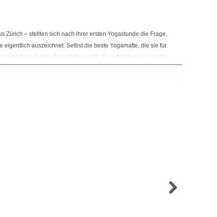
us Zürich – stellten sich nach ihrer ersten Yogastunde die Frage,
 eigentlich auszeichnet. Selbst die beste Yogamatte, die sie für
genügte ihren hohen Ansprüchen nicht. So entschlossen sich die
 über dieses eine Yogamatte zu vertreiben, die alles mitbringt,
e wünschen. Da normale Yogamatten meist eintönig sind,
s Design der Matten zu investieren und etwas Neues zu
in wunderschönen Mustern und attraktiven Farbkombinationen.