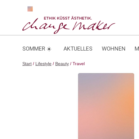
Zum
Inhalt
Travel
springen
SOMMER ☀️
AKTUELLES
WOHNEN
M
Start
/
Lifestyle
/
Beauty
/ Travel