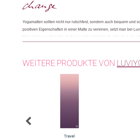
Yogamatten sollten nicht nur rutschfest, sondern auch bequem und sch
positiven Eigenschaften in einer Matte zu vereinen, setzt man bei Luv
Materialmix aus Naturkautschuk, welcher biologisch abbaubar ist und
die aus recycelten PET-Flaschen stammt. Das Unternehmen hat Elefan
seinem Logo, sondern hat es sich zudem zur Aufgabe gemacht den Sc
unterstützen. Dafür spendet Luviyo mindestens zehn Prozent des 
WEITERE PRODUKTE VON
LUVIY
Organisationen, die sich für den Schutz von Elefanten einsetzen.
Travel