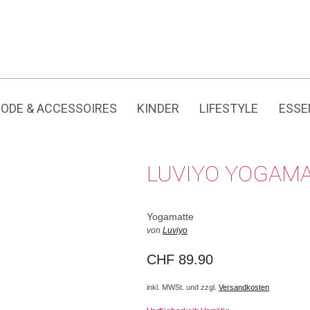
Jedes Produkt hat seine eigene Geschichte.
ODE & ACCESSOIRES
KINDER
LIFESTYLE
ESSE
LUVIYO YOGAMA
Yogamatte
von
Luviyo
CHF
89.90
inkl. MWSt. und zzgl.
Versandkosten