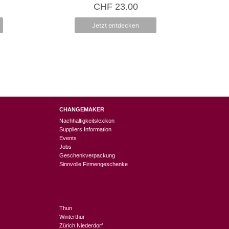
5.00
CHF
23.00
von 5
Jetzt entdecken
CHANGEMAKER
Nachhaltigkeitslexikon
Suppliers Information
Events
Jobs
Geschenkverpackung
Sinnvolle Firmengeschenke
Thun
Winterthur
Zürich Niederdorf