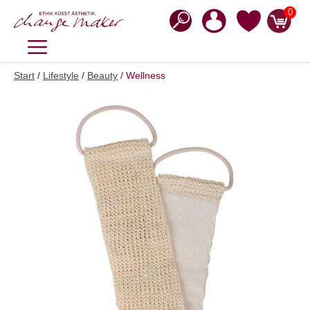
Zum
0
Inhalt
springen
MENÜ
Start
/
Lifestyle
/
Beauty
/ Wellness